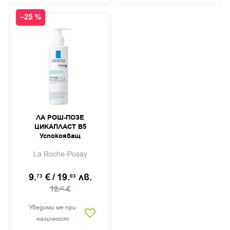
–25 %
ЛА РОШ-ПОЗЕ
ЦИКАПЛАСТ B5
Успокояващ
почистващ гел за
La Roche-Posay
лице, тяло и скалп
200мл
9.
€
/
19.
лв.
73
03
12.
€
97
Уведоми ме при
наличност