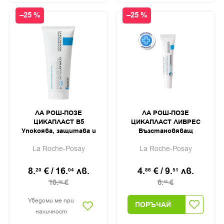
–25 %
–25 %
ЛА РОШ-ПОЗЕ
ЛА РОШ-ПОЗЕ
ЦИКАПЛАСТ B5
ЦИКАПЛАСТ ЛИВРЕС
Упокоява, защитава и
Възстановяващ
възстановява кожата
бариерен балсам за
La Roche-Posay
La Roche-Posay
след оперативни
устни 7,5мл
шевове, пост-
козметични пилинги и
8.
€
/
16.
лв.
4.
€
/
9.
лв.
20
04
86
51
пост-лазерни
10.
€
6.
€
94
48
процедури балсам
100мл
Уведоми ме при
ПОРЪЧАЙ
наличност