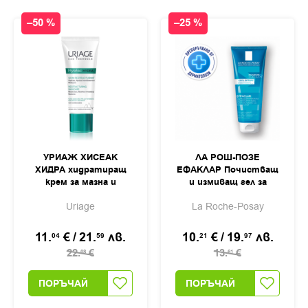
–50 %
–25 %
УРИАЖ ХИСЕАК
ЛА РОШ-ПОЗЕ
ХИДРА хидратиращ
ЕФАКЛАР Почистващ
крем за мазна и
и измиващ гел за
комбинирана кожа
мазна и
Uriage
La Roche-Posay
40мл
чувствителна кожа
300мл
11.
€
/
21.
лв.
10.
€
/
19.
лв.
04
59
21
97
22.
€
13.
€
08
61
ПОРЪЧАЙ
ПОРЪЧАЙ