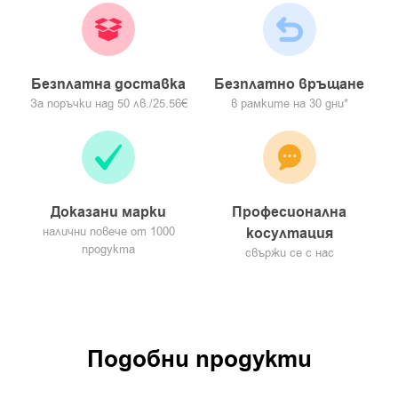
място!
Разгледай всички продукти на
СОЛГАР
в сайт за премиум
хранителни добавки
factors.bg
Безплатна доставка
Безплатно връщане
За поръчки над 50 лв./25.56€
в рамките на 30 дни*
Доказани марки
Професионална
налични повече от 1000
косултация
продукта
свържи се с нас
Подобни продукти