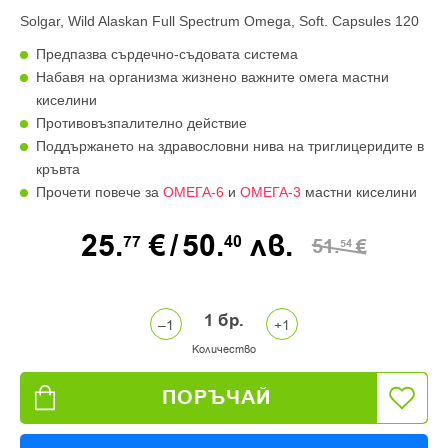
Solgar, Wild Alaskan Full Spectrum Omega, Soft. Capsules 120
Предпазва сърдечно-съдовата система
Набавя на организма жизнено важните омега мастни
киселини
Противовъзпалително действие
Поддържането на здравословни нива на триглицеридите в
кръвта
Прочети повече за
ОМЕГА-6
и
ОМЕГА-3
мастни киселини
25.
€
/
50.
лв.
77
40
51.
€
54
1
бр.
Количество
ПОРЪЧАЙ