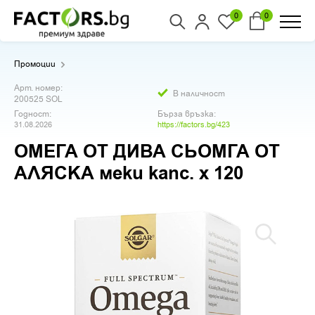
0
0
Промоции
Арт. номер:
В наличност
200525 SOL
Годност:
Бърза връзка:
31.08.2026
https://factors.bg/423
ОМЕГА ОТ ДИВА СЬОМГА ОТ
АЛЯСКА меки капс. х 120