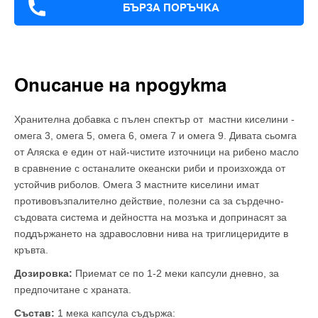
БЪРЗА ПОРЪЧКА
Описание на продукта
Хранителна добавка с пълен спектър от мастни киселини -
омега 3, омега 5, омега 6, омега 7 и омега 9. Дивата сьомга
от Аляска е един от най-чистите източници на рибено масло
в сравнение с останалите океански риби и произхожда от
устойчив риболов. Омега 3 мастните киселини имат
противовъзпалително действие, полезни са за сърдечно-
съдовата система и дейността на мозъка и допринасят за
поддържането на здравословни нива на триглицеридите в
кръвта.
Дозировка:
Приемат се по 1-2 меки капсули дневно, за
предпочитане с храната.
Състав:
1 мека капсула съдържа: