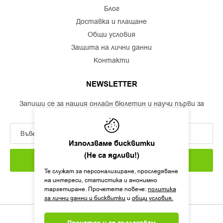
блог
доставка и плащане
общи условия
защита на лични данни
контакти
NEWSLETTER
Запиши се за нашия онлайн бюлетин и научи първи за
промоционални и нови продукти!
Използваме бисквитки
(Не са ядливи!)
ЗАПИШИ СЕ
Те служат за персонализиране, проследяване
на интереси, статистика и анонимно
таргетиране. Прочетете повече:
политика
за лични данни и бисквитки
и
общи условия.
©2026 framemedical.bg. Всички права запазени!