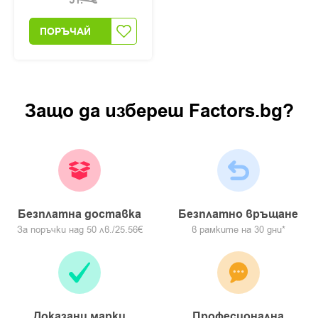
51.
€
ПОРЪЧАЙ
Защо да изберeш Factors.bg?
Безплатна доставка
Безплатно връщане
За поръчки над 50 лв./25.56€
в рамките на 30 дни*
Доказани марки
Професионална