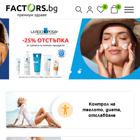
0
0
Контрол на
теглото, диета,
отслабване