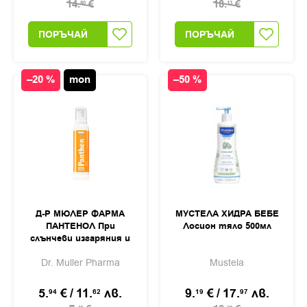
14.
€
18.
€
80
13
ПОРЪЧАЙ
ПОРЪЧАЙ
–20 %
топ
–50 %
Д-Р МЮЛЕР ФАРМА
МУСТЕЛА ХИДРА БЕБЕ
ПАНТЕНОЛ При
Лосион тяло 500мл
слънчеви изгаряния и
възпаления, пяна 6%
Dr. Muller Pharma
Mustela
150мл
5.
€
/
11.
лв.
9.
€
/
17.
лв.
94
62
19
97