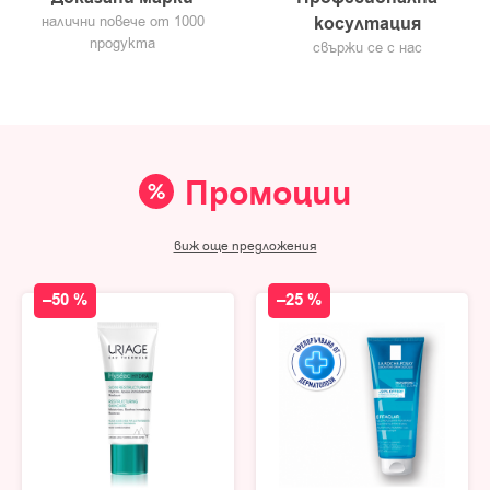
налични повече от 1000
косултация
продукта
свържи се с нас
Промоции
виж още предложения
–50 %
–25 %