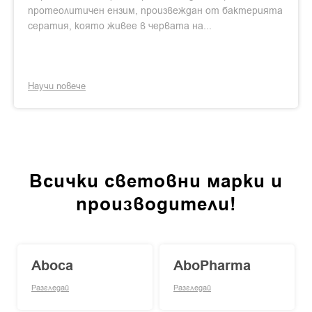
протеолитичен ензим, произвеждан от бактерията
сератия, която живее в червата на...
Научи повече
Всички световни марки и
производители!
Aboca
AboPharma
Разгледай
Разгледай