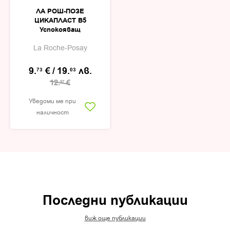
ЛА РОШ-ПОЗЕ
ЦИКАПЛАСТ B5
Успокояващ
почистващ гел за
La Roche-Posay
лице, тяло и скалп
200мл
9.
€
/
19.
лв.
73
03
12.
€
97
Уведоми ме при
наличност
Последни публикации
виж още публикации