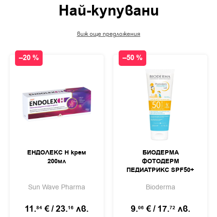
Най-купувани
виж още предложения
–20 %
–50 %
ЕНДОЛЕКС Н крем
БИОДЕРМА
200мл
ФОТОДЕРМ
ПЕДИАТРИКС SPF50+
Слънцезащитно
Sun Wave Pharma
Bioderma
мляко за деца 200мл
11.
€
/
23.
лв.
9.
€
/
17.
лв.
84
16
06
72