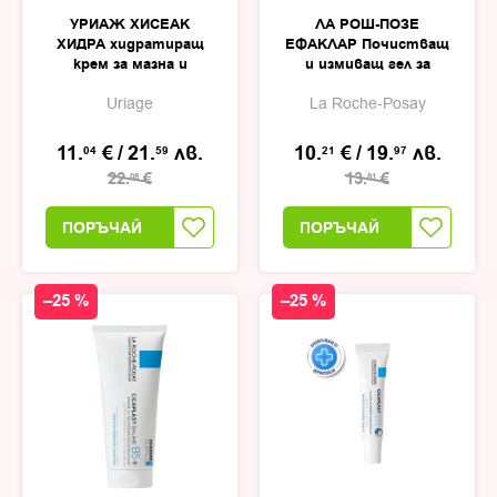
УРИАЖ ХИСЕАК
ЛА РОШ-ПОЗЕ
ХИДРА хидратиращ
ЕФАКЛАР Почистващ
крем за мазна и
и измиващ гел за
комбинирана кожа
мазна и
Uriage
La Roche-Posay
40мл
чувствителна кожа
300мл
11.
€
/
21.
лв.
10.
€
/
19.
лв.
04
59
21
97
22.
€
13.
€
08
61
ПОРЪЧАЙ
ПОРЪЧАЙ
–25 %
–25 %