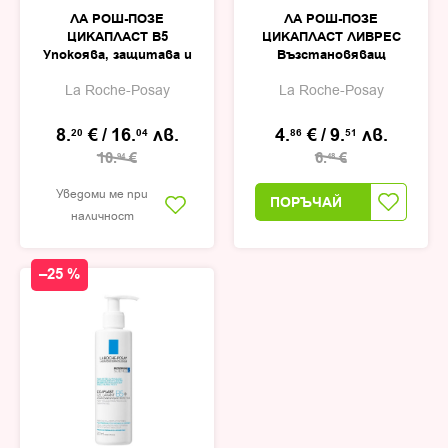
ЛА РОШ-ПОЗЕ
ЛА РОШ-ПОЗЕ
ЦИКАПЛАСТ B5
ЦИКАПЛАСТ ЛИВРЕС
Упокоява, защитава и
Възстановяващ
възстановява кожата
бариерен балсам за
La Roche-Posay
La Roche-Posay
след оперативни
устни 7,5мл
шевове, пост-
козметични пилинги и
8.
€
/
16.
лв.
4.
€
/
9.
лв.
20
04
86
51
пост-лазерни
10.
€
6.
€
94
48
процедури балсам
100мл
Уведоми ме при
ПОРЪЧАЙ
наличност
–25 %