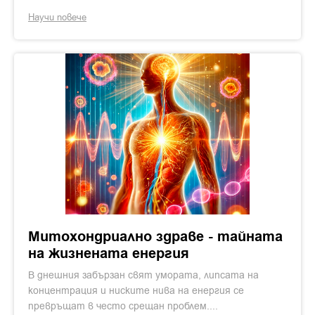
Научи повече
Митохондриално здраве - тайната
на жизнената енергия
В днешния забързан свят умората, липсата на
концентрация и ниските нива на енергия се
превръщат в често срещан проблем....