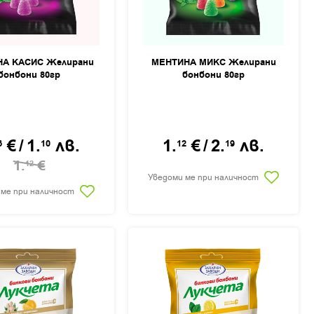
А КАСИС Желирани
МЕНТИНА МИКС Желирани
бонбони 80гр
бонбони 80гр
€
/
1.
лв.
1.
€
/
2.
лв.
6
10
12
19
1.
€
12
Уведоми ме при наличност
 ме при наличност