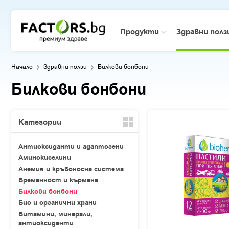
Продукти
Здравни пол
Начало
Здравни ползи
Билкови бонбони
Билкови бонбони
Категории
Антиоксиданти и адаптогени
Аминокиселини
Анемия и кръвоносна система
Бременност и кърмене
Билкови бонбони
Био и органични храни
Витамини, минерали,
антиоксиданти