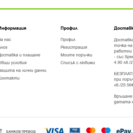
Информация
Профил
Доставк
за нас
профил
Доставка
точка на
блог
регистрация
работни 
доставка и плащане
моите поръчки
- със Spe
4.90 лв./
общи условия
списък с любими
защита на лични данни
БЕЗПЛАТ
контакти
при поръ
лв./25.56
Връщане 
датата 
БАНКОВ ПРЕВОД