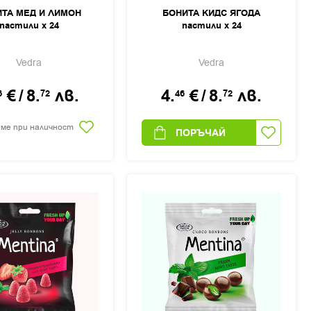
ТА МЕД И ЛИМОН
БОНИТА КИДС ЯГОДА
пастили х 24
пастили х 24
Vedra
Vedra
€
/
8.
лв.
4.
€
/
8.
лв.
6
72
46
72
 ме при наличност
ПОРЪЧАЙ