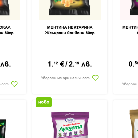
ОКАЛ
МЕНТИНА НЕКТАРИНА
МЕНТИН
и 80гр
Желирани бонбони 80гр
лв.
1.
€
/
2.
лв.
0.
12
19
5
Уведоми ме при наличност
чност
Уведоми
ново