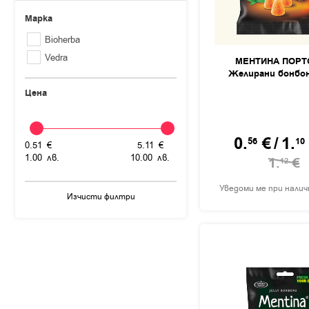
Марка
Bioherba
Vedra
МЕНТИНА ПОРТ
Желирани бонбон
Цена
0.
€
/
1.
56
10
0.
51
€
5.
11
€
1.
00
лв.
10.
00
лв.
1.
€
12
Уведоми ме при нали
Изчисти филтри