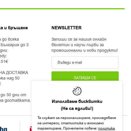
а и връщане
NEWSLETTER
 до всяка
Запиши се за нашия онлайн
 България до 3
бюлетин и научи първи за
дни:
промоционални и нови продукти!
edy:
2.51€
НА ДОСТАВКА
чка над 50
ЗАПИШИ СЕ
€
до 30 дни от
на доставката.
Използваме бисквитки
(Не са ядливи!)
Те служат за персонализиране, проследяване
на интереси, статистика и анонимно
таргетиране. Прочетете повече:
политика