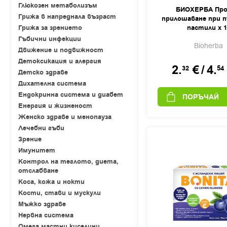
Глюкозен метаболизъм
БИОХЕРБА Пр
Грижа в напреднала възраст
прилошаване при 
Грижа за зрението
пастили х 1
Гъбични инфекции
Bioherba
Движение и подвижност
Детоксикация и алергия
2.
€
/
4.
32
54
Детско здраве
Дихателна система
Ендокринна система и диабет
ПОРЪЧАЙ
Енергия и жизненост
Женско здраве и менопауза
Лечебни гъби
Зрение
Имунитет
Контрол на теглото, диета,
отслабване
Коса, кожа и нокти
Кости, стави и мускули
Мъжко здраве
Нервна система
Омега мастни киселини