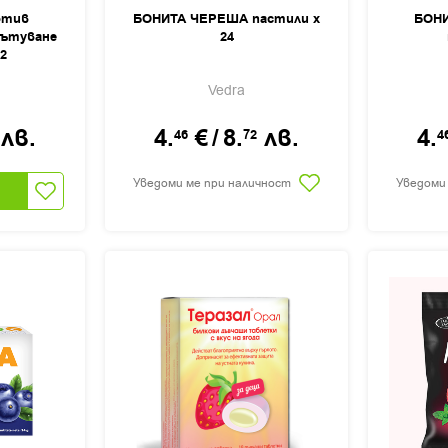
отив
БОНИТА ЧЕРЕША пастили х
БОНИ
пътуване
24
2
Vedra
лв.
4.
€
/
8.
лв.
4.
46
72
4
Уведоми ме при наличност
Уведоми