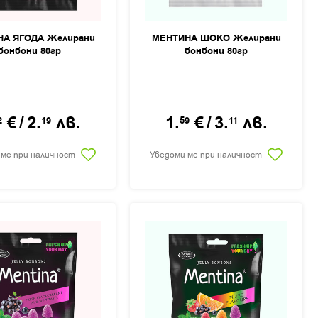
А ЯГОДА Желирани
МЕНТИНА ШОКО Желирани
бонбони 80гр
бонбони 80гр
€
/
2.
лв.
1.
€
/
3.
лв.
2
19
59
11
 ме при наличност
Уведоми ме при наличност