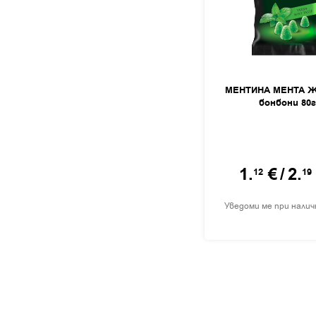
МЕНТИНА МЕНТА Ж
бонбони 80
1.
€
/
2.
12
19
Уведоми ме при нали