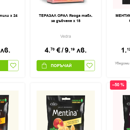
или х 24
ТЕРАЗАЛ ОРАЛ Ягода табл.
МЕНТИН
за дъвчене х 18
Vedra
лв.
4.
€
/
9.
лв.
1.
70
19
1
Уведоми
ПОРЪЧАЙ
–50 %