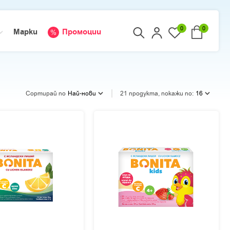
0
0
Марки
Промоции
Сортирай по
Най-нови
21 продукта, покажи по:
16