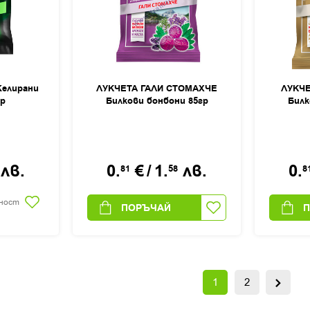
елирани
ЛУКЧЕТА ГАЛИ СТОМАХЧЕ
ЛУКЧ
гр
Билкови бонбони 85гр
Билк
лв.
0.
€
/
1.
лв.
0.
81
58
8
чност
ПОРЪЧАЙ
1
2