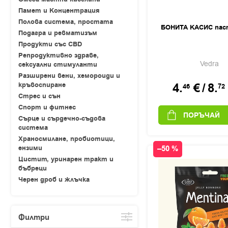
Памет и Концентрация
Полова система, простата
БОНИТА КАСИС паст
Подагра и ревматизъм
Продукти със CBD
Репродуктивно здраве,
Vedra
сексуални стимуланти
Разширени вени, хемороиди и
4.
€
/
8.
кръвоспиране
46
72
Стрес и сън
Спорт и фитнес
ПОРЪЧАЙ
Сърце и сърдечно-съдова
система
Храносмилане, пробиотици,
ензими
–50 %
Цистит, уринарен тракт и
бъбреци
Черен дроб и жлъчка
Филтри