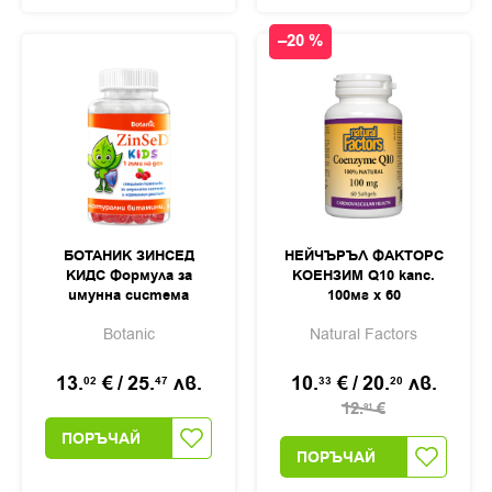
–20 %
БОТАНИК ЗИНСЕД
НЕЙЧЪРЪЛ ФАКТОРС
КИДС Формула за
КОЕНЗИМ Q10 капс.
имунна система
100мг х 60
гъмис х 30
Botanic
Natural Factors
13.
€
/
25.
лв.
10.
€
/
20.
лв.
02
47
33
20
12.
€
91
ПОРЪЧАЙ
ПОРЪЧАЙ