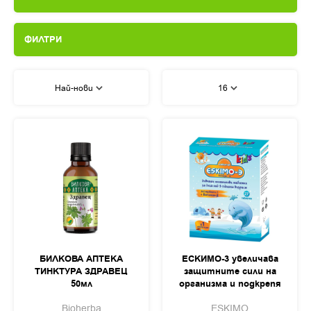
ФИЛТРИ
Най-нови
16
БИЛКОВА АПТЕКА
ЕСКИМО-3 увеличава
ТИНКТУРА ЗДРАВЕЦ
защитните сили на
50мл
организма и подкрепя
функциите на
Bioherba
ESKIMO
имунната система