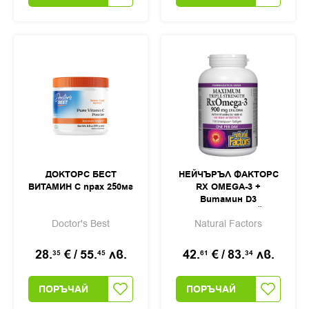
ДОКТОРС БЕСТ
НЕЙЧЪРЪЛ ФАКТОРС
ВИТАМИН С прах 250мг
RX OMEGA-3 +
Витамин D3
МАКСИМУМ ТРОЙНА
Doctor's Best
Natural Factors
СИЛА софтгел капс.
1425мг /1000IU х 150
28.
€
/
55.
лв.
42.
€
/
83.
лв.
35
45
61
34
ПОРЪЧАЙ
ПОРЪЧАЙ