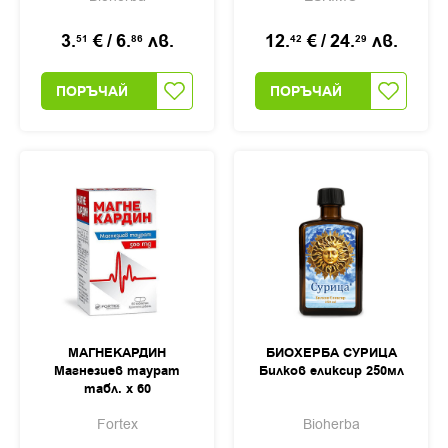
желатинови
таблетки х 27
3.
€
/
6.
лв.
12.
€
/
24.
лв.
51
86
42
29
ПОРЪЧАЙ
ПОРЪЧАЙ
МАГНЕКАРДИН
БИОХЕРБА СУРИЦА
Магнезиев таурат
Билков еликсир 250мл
табл. х 60
Fortex
Bioherba