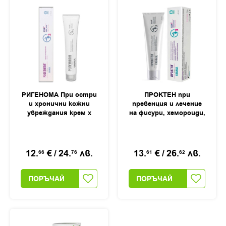
РИГЕНОМА При остри
ПРОКТЕН при
и хронични кожни
превенция и лечение
увреждания крем х
на фисури, хемороиди,
40мл
анални, перианални и
ендоректални
заболявания крем,
40мл
12.
€
/
24.
лв.
13.
€
/
26.
лв.
66
76
61
62
ПОРЪЧАЙ
ПОРЪЧАЙ