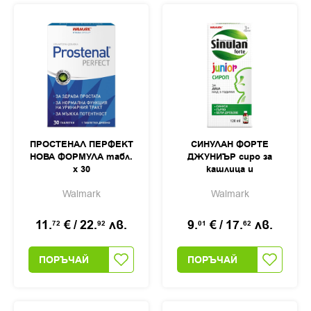
ПРОСТЕНАЛ ПЕРФЕКТ
СИНУЛАН ФОРТЕ
НОВА ФОРМУЛА табл.
ДЖУНИЪР сиро за
х 30
кашлица и
раздразнено гърло
Walmark
Walmark
120мл
11.
€
/
22.
лв.
9.
€
/
17.
лв.
72
92
01
62
ПОРЪЧАЙ
ПОРЪЧАЙ