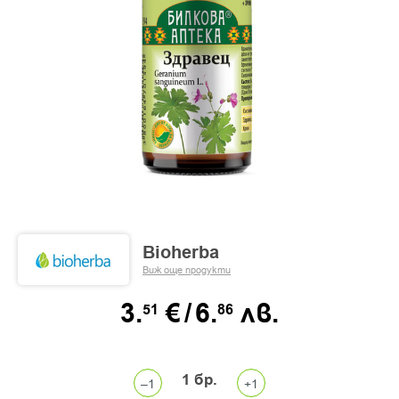
Bioherba
Виж още продукти
3.
€
/
6.
лв.
51
86
1
бр.