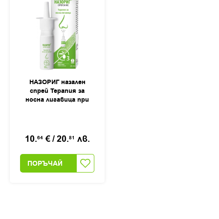
НАЗОРИГ назален
спрей Терапия за
носна лигавица при
запушен и течащ нос,
20мл
10.
€
/
20.
лв.
64
81
ПОРЪЧАЙ