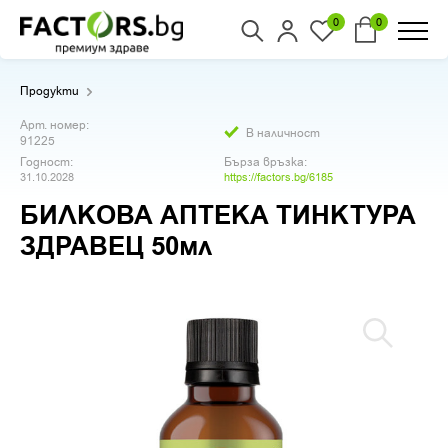
0
0
Продукти
Арт. номер:
В наличност
91225
Годност:
Бърза връзка:
31.10.2028
https://factors.bg/6185
БИЛКОВА АПТЕКА ТИНКТУРА
ЗДРАВЕЦ 50мл