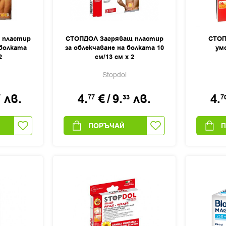
 пластир
СТОПДОЛ Загряващ пластир
СТОП
 болката
за облекчаване на болката 10
умо
2
см/13 см х 2
Stopdol
лв.
4.
€
/
9.
лв.
4.
7
77
33
7
ПОРЪЧАЙ