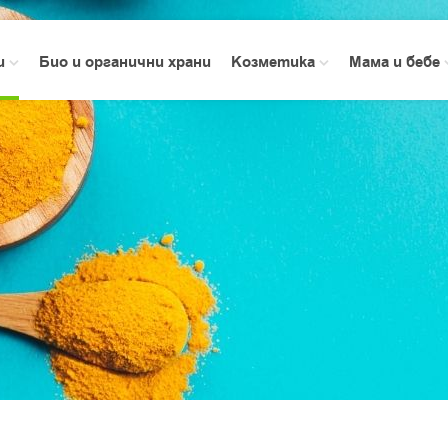
зи
Био и органични храни
Козметика
Мама и бебе