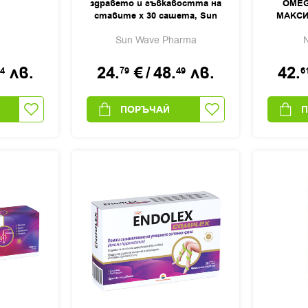
здравето и гъвкавостта на
OMEG
ставите x 30 сашета, Sun
МАКСИ
Wave Pharma
софтгел
Sun Wave Pharma
N
лв.
24.
€
/
48.
лв.
42.
4
79
49
6
ПОРЪЧАЙ