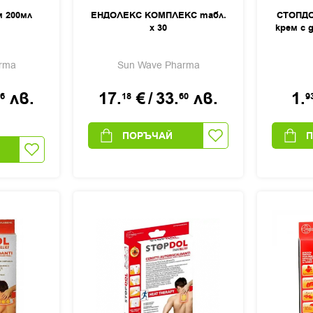
 200мл
ЕНДОЛЕКС КОМПЛЕКС табл.
СТОПДО
х 30
крем с 
rma
Sun Wave Pharma
лв.
17.
€
/
33.
лв.
1.
6
18
60
9
ПОРЪЧАЙ