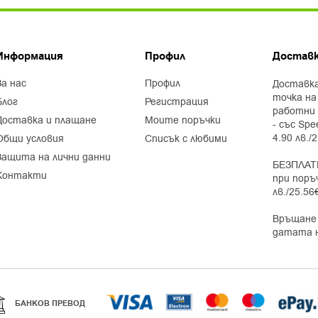
Информация
Профил
Доставк
за нас
профил
Доставка
точка на
блог
регистрация
работни 
доставка и плащане
моите поръчки
- със Spe
4.90 лв./
общи условия
списък с любими
защита на лични данни
БЕЗПЛАТ
контакти
при поръ
лв./25.56
Връщане 
датата 
БАНКОВ ПРЕВОД