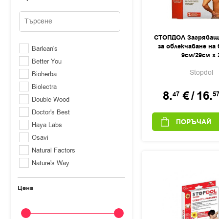
СТОПДОЛ Загряващ
за облекчаване на
Barlean's
9см/29см х 
Better You
Stopdol
Bioherba
Biolectra
8.
€
/
16.
47
5
Double Wood
Doctor's Best
ПОРЪЧАЙ
Haya Labs
Osavi
Natural Factors
Nature's Way
NaturProdukt
Цена
Neocell
Solgar
Stopdol