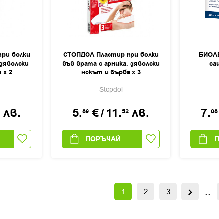
ри болки
СТОПДОЛ Пластир при болки
БИОЛ
 дяволски
във врата с арника, дяволски
са
 х 2
нокът и върба х 3
Stopdol
лв.
5.
€
/
11.
лв.
7.
89
52
08
ПОРЪЧАЙ
..
1
2
3