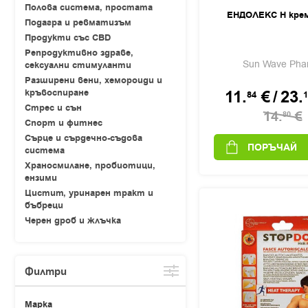
Полова система, простата
ЕНДОЛЕКС Н крем
Подагра и ревматизъм
Продукти със CBD
Репродуктивно здраве,
Sun Wave Pha
сексуални стимуланти
Разширени вени, хемороиди и
11.
€
/
23.
кръвоспиране
84
1
Стрес и сън
14.
€
80
Спорт и фитнес
Сърце и сърдечно-съдова
ПОРЪЧАЙ
система
Храносмилане, пробиотици,
ензими
Цистит, уринарен тракт и
бъбреци
Черен дроб и жлъчка
Филтри
Марка