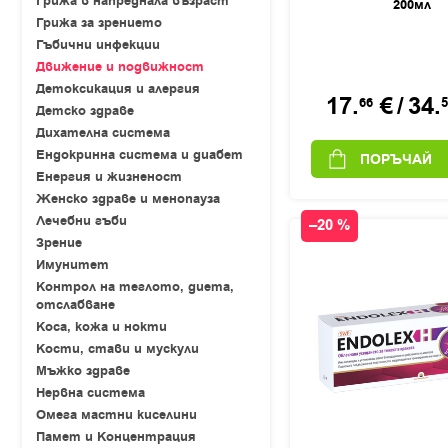
Грижа в напреднала възраст
200мл
Грижа за зрението
Гъбични инфекции
Движение и подвижност
Детоксикация и алергия
17.
€
/
34.
66
5
Детско здраве
Дихателна система
Ендокринна система и диабет
ПОРЪЧАЙ
Енергия и жизненост
Женско здраве и менопауза
Лечебни гъби
–20 %
Зрение
Имунитет
Контрол на теглото, диета,
отслабване
Коса, кожа и нокти
Кости, стави и мускули
Мъжко здраве
Нервна система
Омега мастни киселини
Памет и Концентрация