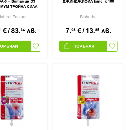
A-3 + Витамин D3
ДЖИНДЖИФИЛ капс. х 100
МУМ ТРОЙНА СИЛА
 капс. 1425мг /1000IU
atural Factors
Bioherba
х 150
€
/
83.
лв.
7.
€
/
13.
лв.
1
34
08
85
ПОРЪЧАЙ
ПОРЪЧАЙ