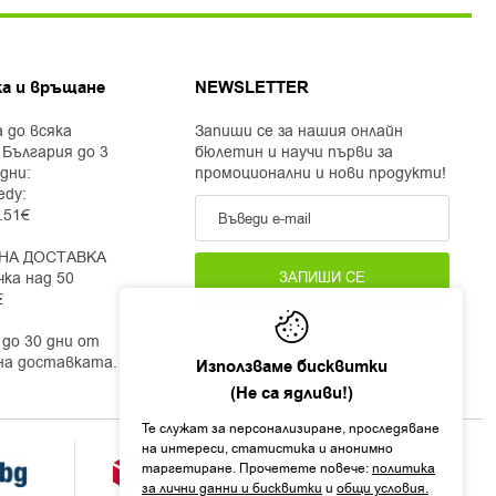
а и връщане
NEWSLETTER
 до всяка
Запиши се за нашия онлайн
 България до 3
бюлетин и научи първи за
дни:
промоционални и нови продукти!
edy:
2.51€
НА ДОСТАВКА
чка над 50
ЗАПИШИ СЕ
€
до 30 дни от
на доставката.
Използваме бисквитки
(Не са ядливи!)
Те служат за персонализиране, проследяване
на интереси, статистика и анонимно
таргетиране. Прочетете повече:
политика
за лични данни и бисквитки
и
общи условия.