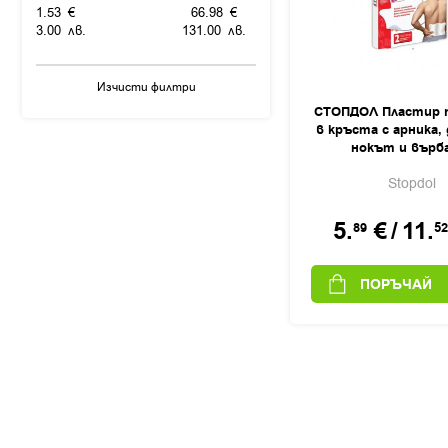
1.
53
€
66.
98
€
Sun Wave Pharma
3.
00
лв.
131.
00
лв.
Walmark
Webber Naturals
Изчисти филтри
Doppelherz
СТОПДОЛ Пластир п
в кръста с арника,
нокът и върба
Stopdol
5.
€
/
11.
89
52
ПОРЪЧАЙ