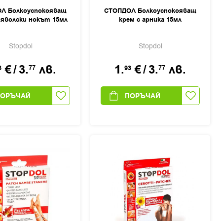
Л Болкоуспокояващ
СТОПДОЛ Болкоуспокояващ
дяволски нокът 15мл
крем с арника 15мл
Stopdol
Stopdol
€
/
3.
лв.
1.
€
/
3.
лв.
3
77
93
77
ПОРЪЧАЙ
ПОРЪЧАЙ