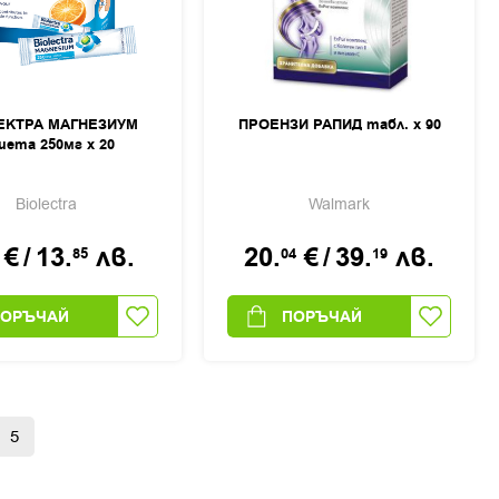
ЕКТРА МАГНЕЗИУМ
ПРОЕНЗИ РАПИД табл. х 90
шета 250мг х 20
Biolectra
Walmark
€
/
13.
лв.
20.
€
/
39.
лв.
85
04
19
ПОРЪЧАЙ
ПОРЪЧАЙ
5