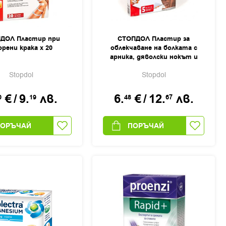
ДОЛ Пластир при
СТОПДОЛ Пластир за
рени крака х 20
облекчаване на болката с
арника, дяволски нокът и
върба х 5
Stopdol
Stopdol
€
/
9.
лв.
6.
€
/
12.
лв.
0
19
48
67
ПОРЪЧАЙ
ПОРЪЧАЙ