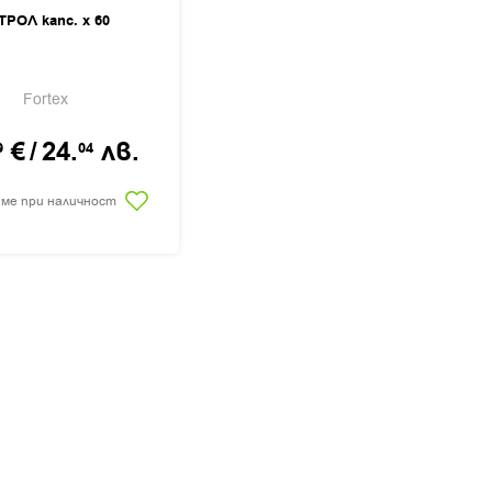
ТРОЛ капс. х 60
Fortex
€
/
24.
лв.
9
04
 ме при наличност