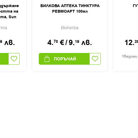
ддържане
БИЛКОВА АПТЕКА ТИНКТУРА
ГУ
остта на
РЕВМОАРТ 100мл
ета, Sun
a
rma
Bioherba
лв.
4.
€
/
9.
лв.
12.
9
70
19
2
Уведоми
ПОРЪЧАЙ