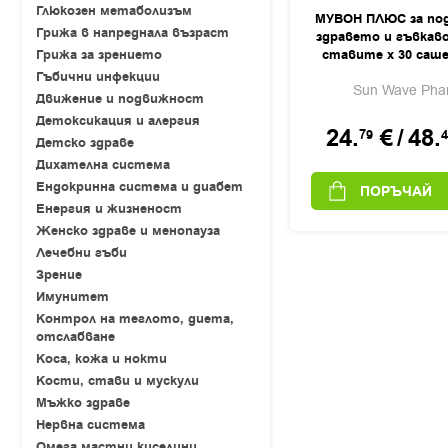
Глюкозен метаболизъм
МУВОН ПЛЮС за по
Грижа в напреднала възраст
здравето и гъвкав
Грижа за зрението
ставите x 30 саш
Wave Pharm
Гъбични инфекции
Sun Wave Pha
Движение и подвижност
Детоксикация и алергия
24.
€
/
48.
79
4
Детско здраве
Дихателна система
Ендокринна система и диабет
ПОРЪЧАЙ
Енергия и жизненост
Женско здраве и менопауза
Лечебни гъби
Зрение
Имунитет
Контрол на теглото, диета,
отслабване
Коса, кожа и нокти
Кости, стави и мускули
Мъжко здраве
Нервна система
Омега мастни киселини