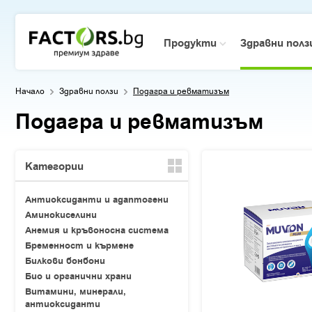
Продукти
Здравни пол
Начало
Здравни ползи
Подагра и ревматизъм
Подагра и ревматизъм
Категории
Антиоксиданти и адаптогени
Аминокиселини
Анемия и кръвоносна система
Бременност и кърмене
Билкови бонбони
Био и органични храни
Витамини, минерали,
антиоксиданти