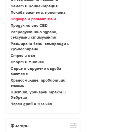
Памет и Концентрация
Полова система, простата
Подагра и ревматизъм
Продукти със CBD
Репродуктивно здраве,
сексуални стимуланти
Разширени вени, хемороиди и
кръвоспиране
Стрес и сън
Спорт и фитнес
Сърце и сърдечно-съдова
система
Храносмилане, пробиотици,
ензими
Цистит, уринарен тракт и
бъбреци
Черен дроб и жлъчка
Филтри