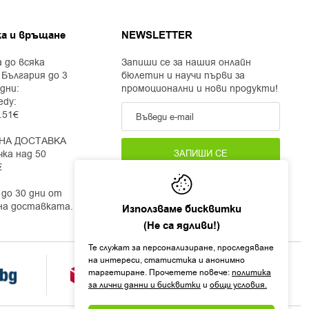
а и връщане
NEWSLETTER
 до всяка
Запиши се за нашия онлайн
 България до 3
бюлетин и научи първи за
дни:
промоционални и нови продукти!
edy:
2.51€
НА ДОСТАВКА
чка над 50
ЗАПИШИ СЕ
€
до 30 дни от
на доставката.
Използваме бисквитки
(Не са ядливи!)
Те служат за персонализиране, проследяване
на интереси, статистика и анонимно
таргетиране. Прочетете повече:
политика
за лични данни и бисквитки
и
общи условия.