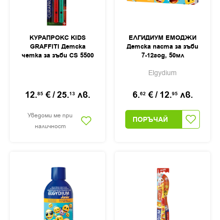
КУРАПРОКС KIDS
ЕЛГИДИУМ ЕМОДЖИ
GRAFFITI Детска
Детска паста за зъби
четка за зъби CS 5500
7-12год, 50мл
х 2
Elgydium
12.
€
/
25.
лв.
6.
€
/
12.
лв.
85
13
62
95
Уведоми ме при
ПОРЪЧАЙ
наличност