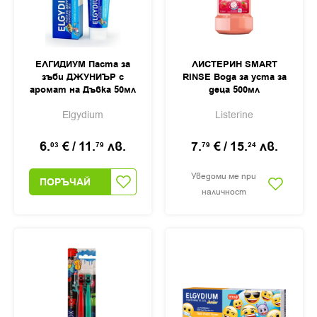
ЕЛГИДИУМ Паста за
ЛИСТЕРИН SMART
зъби ДЖУНИЪР с
RINSE Вода за уста за
аромат на Дъвка 50мл
деца 500мл
Elgydium
Listerine
6.
€
/
11.
лв.
7.
€
/
15.
лв.
03
79
79
24
Уведоми ме при
ПОРЪЧАЙ
наличност