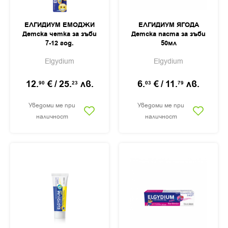
ЕЛГИДИУМ ЕМОДЖИ
ЕЛГИДИУМ ЯГОДА
Детска четка за зъби
Детска паста за зъби
7-12 год.
50мл
Elgydium
Elgydium
12.
€
/
25.
лв.
6.
€
/
11.
лв.
90
23
03
79
Уведоми ме при
Уведоми ме при
наличност
наличност