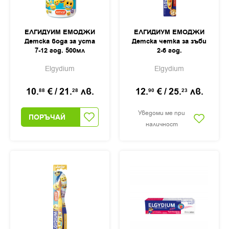
ЕЛГИДУИМ ЕМОДЖИ
ЕЛГИДИУМ ЕМОДЖИ
Детска вода за уста
Детска четка за зъби
7-12 год. 500мл
2-6 год.
Elgydium
Elgydium
10.
€
/
21.
лв.
12.
€
/
25.
лв.
88
28
90
23
Уведоми ме при
ПОРЪЧАЙ
наличност