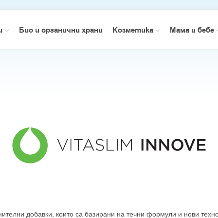
зи
Био и органични храни
Козметика
Мама и бебе
нителни добавки, които са базирани на течни формули и нови техн