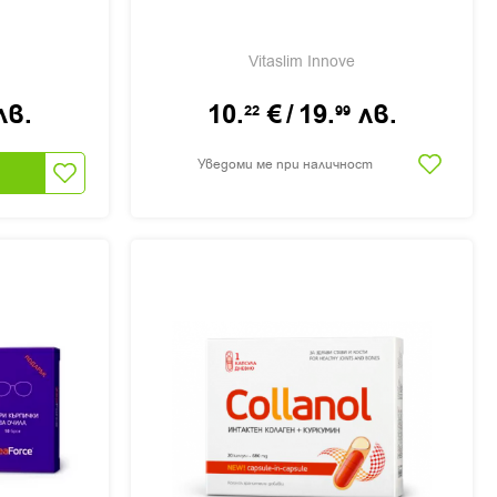
Vitaslim Innove
лв.
10.
€
/
19.
лв.
22
99
Уведоми ме при наличност