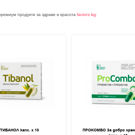
премиум продукти за здраве и красота
factors.bg
:
ТИБАНОЛ капс. х 10
ПРОКОМБО За добро хран