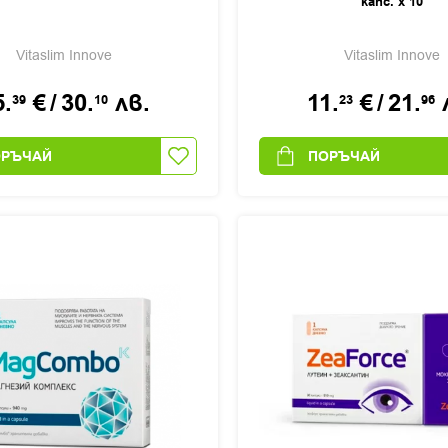
капс. x 10
Vitaslim Innove
Vitaslim Innove
5.
€
/
30.
лв.
11.
€
/
21.
39
10
23
96
ОРЪЧАЙ
ПОРЪЧАЙ