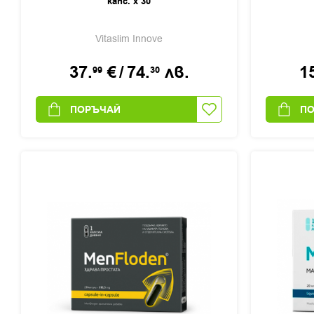
капс. х 30
Vitaslim Innove
37.
€
/
74.
лв.
1
99
30
ПОРЪЧАЙ
П