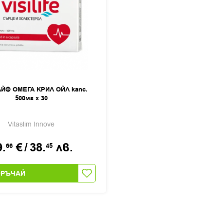
ЙФ ОМЕГА КРИЛ ОЙЛ капс.
500мг х 30
Vitaslim Innove
9.
€
/
38.
лв.
66
45
ОРЪЧАЙ