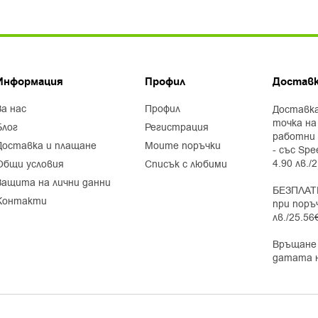
Информация
Профил
Доставк
за нас
профил
Доставка
точка на
блог
регистрация
работни 
доставка и плащане
моите поръчки
- със Spe
4.90 лв./
общи условия
списък с любими
защита на лични данни
БЕЗПЛАТ
контакти
при поръ
лв./25.56
Връщане 
датата 