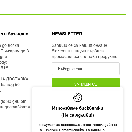
а и връщане
NEWSLETTER
 до всяка
Запиши се за нашия онлайн
 България до 3
бюлетин и научи първи за
дни:
промоционални и нови продукти!
edy:
2.51€
НА ДОСТАВКА
чка над 50
ЗАПИШИ СЕ
€
до 30 дни от
на доставката.
Използваме бисквитки
(Не са ядливи!)
Те служат за персонализиране, проследяване
на интереси, статистика и анонимно