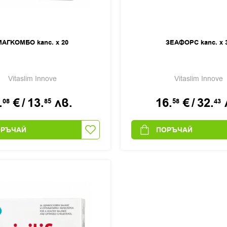
МАГКОМБО капс. х 20
ЗЕАФОРС капс. х 
Vitaslim Innove
Vitaslim Innove
.
€
/
13.
лв.
16.
€
/
32.
08
85
58
43
ОРЪЧАЙ
ПОРЪЧАЙ