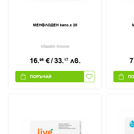
МЕНФЛОДЕН капс.х 20
Vitaslim Innove
16.
€
/
33.
лв.
7
96
17
ПОРЪЧАЙ
П