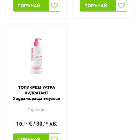
ПОРЪЧАЙ
ПОРЪЧАЙ
ТОПИКРЕМ УЛТРА
ХИДРАТАНТ
Хидратираща емулсия
за тяло 500мл
Topicrem
15.
€
/
30.
лв.
39
10
ПОРЪЧАЙ