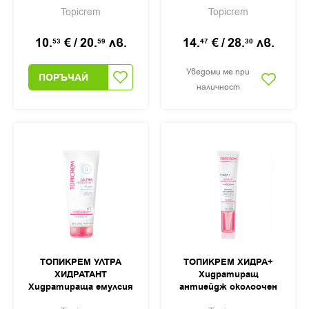
лице и тяло 100мл
за лице и тяло 200мл
Topicrem
Topicrem
10.
€
/
20.
лв.
14.
€
/
28.
лв.
53
59
47
30
Уведоми ме при
ПОРЪЧАЙ
наличност
ТОПИКРЕМ УЛТРА
ТОПИКРЕМ ХИДРА+
ХИДРАТАНТ
Хидратиращ
Хидратираща емулсия
антиейдж околоочен
за тяло 200мл
крем 15мл