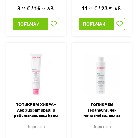
8.
€
/
16.
лв.
11.
€
/
23.
лв.
55
72
78
04
ПОРЪЧАЙ
ПОРЪЧАЙ
ТОПИКРЕМ ХИДРА+
ТОПИКРЕМ
Лек хидратиращ и
Терапевтичен
ревитализиращ крем
почистващ гел за
за лице 40мл
коса и тяло 200мл
Topicrem
Topicrem