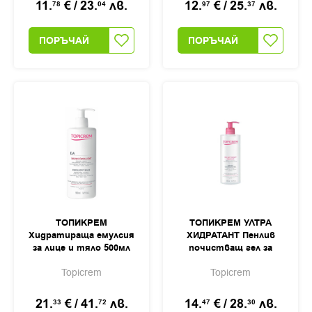
11.
€
/
23.
лв.
12.
€
/
25.
лв.
78
04
97
37
ПОРЪЧАЙ
ПОРЪЧАЙ
ТОПИКРЕМ
ТОПИКРЕМ УЛТРА
Хидратираща емулсия
ХИДРАТАНТ Пенлив
за лице и тяло 500мл
почистващ гел за
коса и тяло 500мл
Topicrem
Topicrem
21.
€
/
41.
лв.
14.
€
/
28.
лв.
33
72
47
30