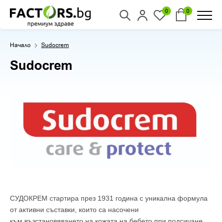
0
0
Начало
Sudocrem
Sudocrem
СУДОКРЕМ стартира през 1931 година с уникална формула
от активни съставки, които са насочени
към възстановяването на кожата на бебето при подсичане.