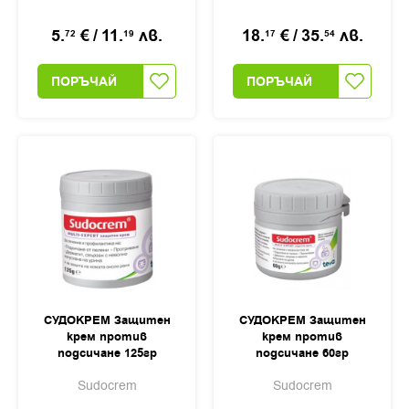
5.
€
/
11.
лв.
18.
€
/
35.
лв.
72
19
17
54
ПОРЪЧАЙ
ПОРЪЧАЙ
СУДОКРЕМ Защитен
СУДОКРЕМ Защитен
крем против
крем против
подсичане 125гр
подсичане 60гр
Sudocrem
Sudocrem