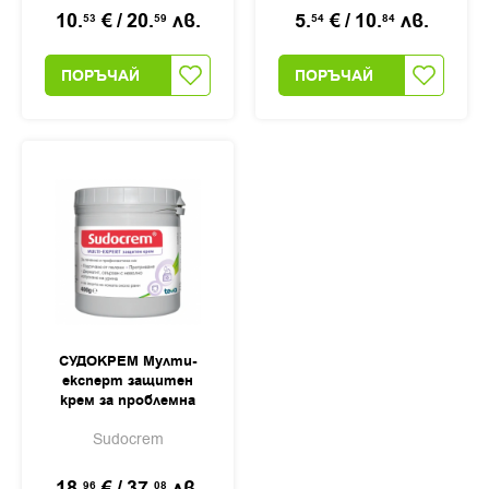
10.
€
/
20.
лв.
5.
€
/
10.
лв.
53
59
54
84
ПОРЪЧАЙ
ПОРЪЧАЙ
СУДОКРЕМ Мулти-
експерт защитен
крем за проблемна
кожа 400гр
Sudocrem
18.
€
/
37.
лв.
96
08