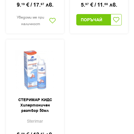
9.
€
/
17.
лв.
5.
€
/
11.
лв.
19
97
97
68
Уведоми ме при
ПОРЪЧАЙ
наличност
СТЕРИМАР КИДС
Хипертоничен
разтвор 50мл
Sterimar
58
87