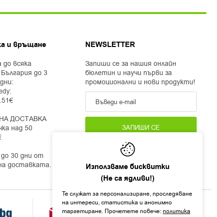
а и връщане
NEWSLETTER
 до всяка
Запиши се за нашия онлайн
 България до 3
бюлетин и научи първи за
дни:
промоционални и нови продукти!
edy:
2.51€
НА ДОСТАВКА
чка над 50
ЗАПИШИ СЕ
€
до 30 дни от
на доставката.
Използваме бисквитки
(Не са ядливи!)
Те служат за персонализиране, проследяване
на интереси, статистика и анонимно
таргетиране. Прочетете повече:
политика