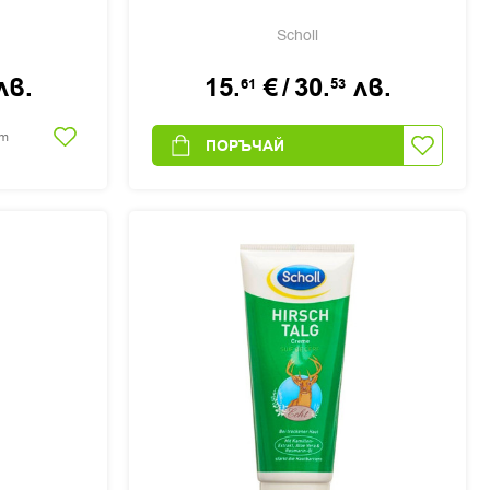
Scholl
лв.
15.
€
/
30.
лв.
61
53
ст
ПОРЪЧАЙ