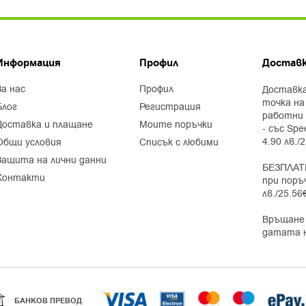
Информация
Профил
Доставк
за нас
профил
Доставка
точка на
блог
регистрация
работни 
доставка и плащане
моите поръчки
- със Spe
4.90 лв./
общи условия
списък с любими
защита на лични данни
БЕЗПЛАТ
контакти
при поръ
лв./25.56
Връщане 
датата 
БАНКОВ ПРЕВОД