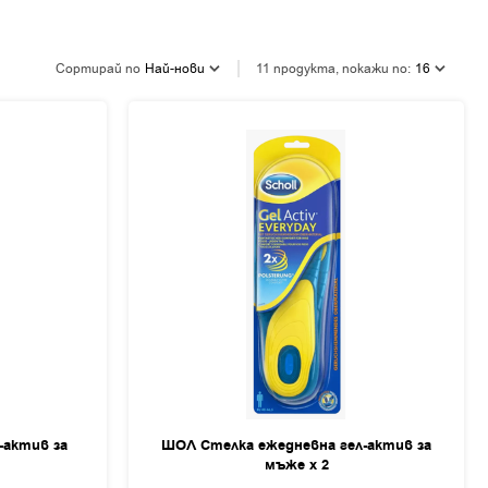
Сортирай по
Най-нови
11 продукта, покажи по:
16
-актив за
ШОЛ Стелка ежедневна гел-актив за
мъже х 2