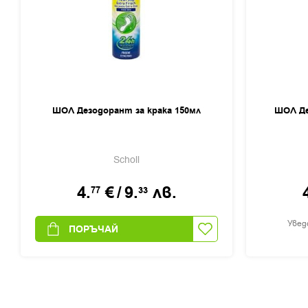
ШОЛ Дезодорант за крака 150мл
ШОЛ Де
Scholl
4.
€
/
9.
лв.
77
33
Увед
ПОРЪЧАЙ