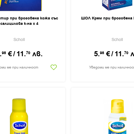
тир при вроговена кожа със
ШОЛ Крем при вроговена 
салицилова к-на х 4
Scholl
Scholl
.
€
/
11.
лв.
5.
€
/
11.
л
98
70
98
70
оми ме при наличност
Уведоми ме при налично