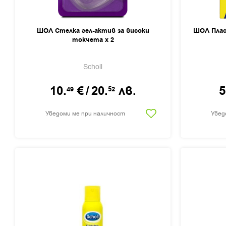
ШОЛ Стелка гел-актив за високи
ШОЛ Плас
токчета х 2
Scholl
10.
€
/
20.
лв.
5
49
52
Уведоми ме при наличност
Увед