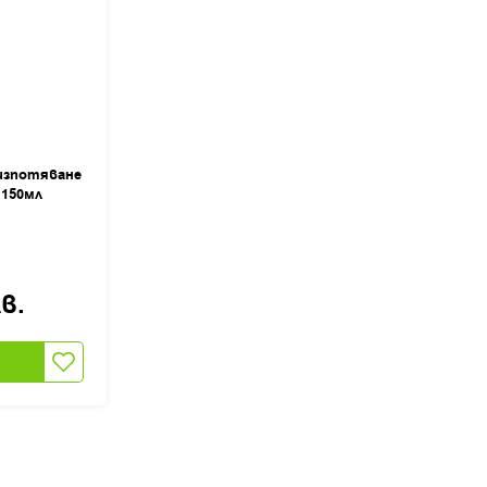
изпотяване
 150мл
в.