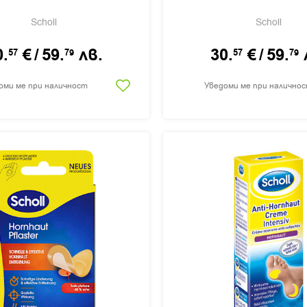
Scholl
Scholl
0.
€
/
59.
лв.
30.
€
/
59.
57
79
57
79
оми ме при наличност
Уведоми ме при налично