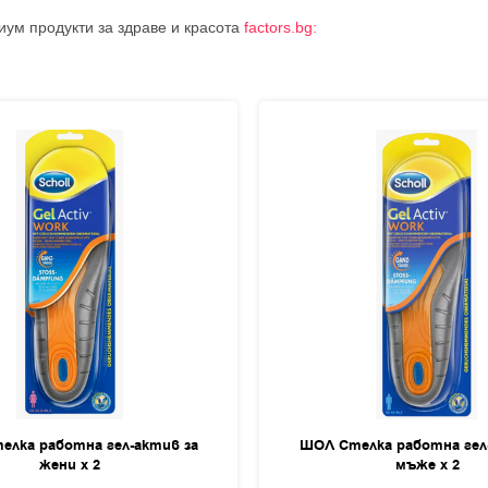
иум продукти за здраве и красота
factors.bg:
лка работна гел-актив за
ШОЛ Стелка работна гел
жени х 2
мъже х 2