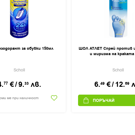
зодорант за обувки 150мл
ШОЛ АТЛЕТ Спрей против 
и миризма на краката
Scholl
Scholl
4.
€
/
9.
лв.
6.
€
/
12.
л
77
33
49
69
оми ме при наличност
ПОРЪЧАЙ