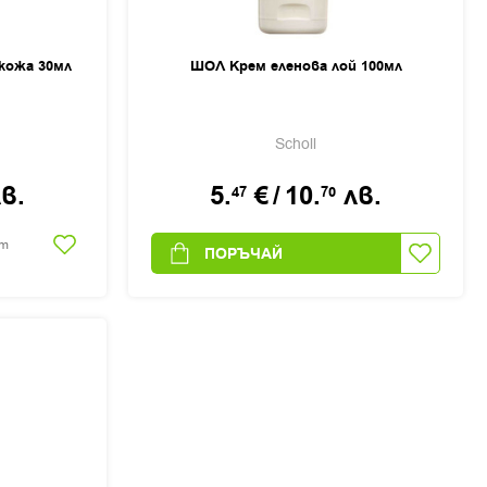
кожа 30мл
ШОЛ Крем еленова лой 100мл
Scholl
в.
5.
€
/
10.
лв.
47
70
ст
ПОРЪЧАЙ