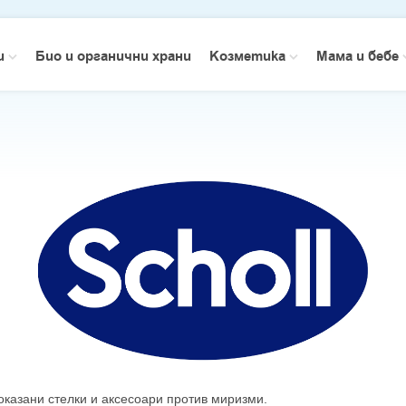
зи
Био и органични храни
Козметика
Мама и бебе
оказани стелки и аксесоари против миризми.