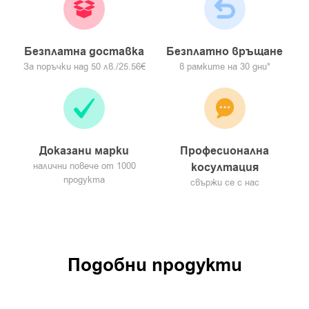
Съхранение
:
Да се съхранява на сухо място при температура под 25
Безплатна доставка
Безплатно връщане
градуса
За поръчки над 50 лв./25.56€
в рамките на 30 дни*
Да се пази от пряка слънчева светлина и деца
Доказани марки
Професионална
налични повече от 1000
косултация
продукта
свържи се с нас
Подобни продукти