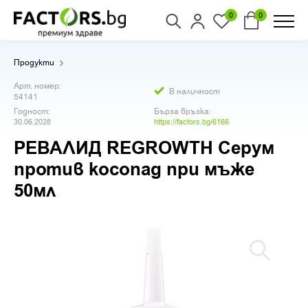
0
0
Продукти
Арт. номер:
В наличност
54141
Годност:
Бърза връзка:
30.06.2028
https://factors.bg/6166
РЕВАЛИД REGROWTH Серум
против косопад при мъже
50мл