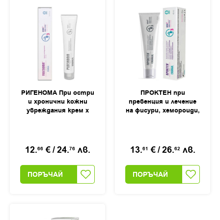
РИГЕНОМА При остри
ПРОКТЕН при
и хронични кожни
превенция и лечение
увреждания крем х
на фисури, хемороиди,
40мл
анални, перианални и
ендоректални
заболявания крем,
40мл
12.
€
/
24.
лв.
13.
€
/
26.
лв.
66
76
61
62
ПОРЪЧАЙ
ПОРЪЧАЙ