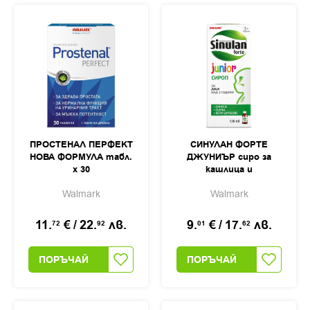
ПРОСТЕНАЛ ПЕРФЕКТ
СИНУЛАН ФОРТЕ
НОВА ФОРМУЛА табл.
ДЖУНИЪР сиро за
х 30
кашлица и
раздразнено гърло
Walmark
Walmark
120мл
11.
€
/
22.
лв.
9.
€
/
17.
лв.
72
92
01
62
ПОРЪЧАЙ
ПОРЪЧАЙ