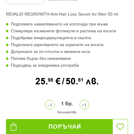
REVALID REGROWTH Anti-Hair Loss Serum for Men 50 ml
Подпомага намаляването на косопада при мъже
Стимулира космените фоликули и растежа на косата
Подобрява микроциркулацията в скалпа
Подпомага укрепването на корените на косата
Допринася за по-плътна и жизнена коса
Попива бързо без омазняване
Подходящ за ежедневна употреба
25.
€
/
50.
лв.
98
81
1
бр.
Количество
ПОРЪЧАЙ