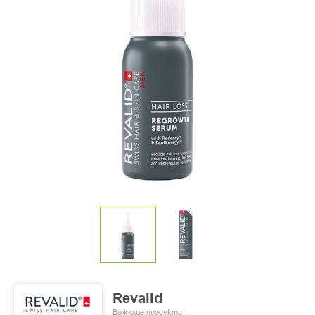
Revalid
Виж още продукти