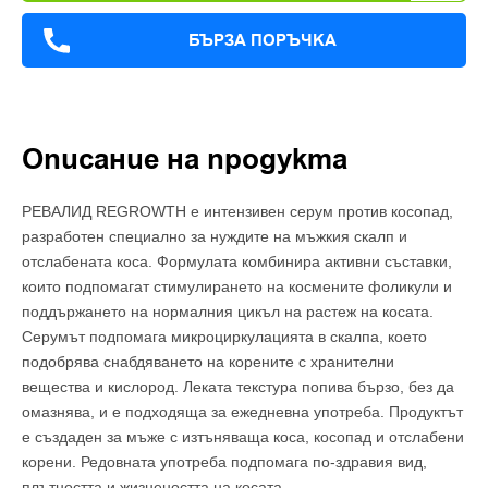
БЪРЗА ПОРЪЧКА
Описание на продукта
РЕВАЛИД REGROWTH е интензивен серум против косопад,
разработен специално за нуждите на мъжкия скалп и
отслабената коса. Формулата комбинира активни съставки,
които подпомагат стимулирането на космените фоликули и
поддържането на нормалния цикъл на растеж на косата.
Серумът подпомага микроциркулацията в скалпа, което
подобрява снабдяването на корените с хранителни
вещества и кислород. Леката текстура попива бързо, без да
омазнява, и е подходяща за ежедневна употреба. Продуктът
е създаден за мъже с изтъняваща коса, косопад и отслабени
корени. Редовната употреба подпомага по-здравия вид,
плътността и жизнеността на косата.