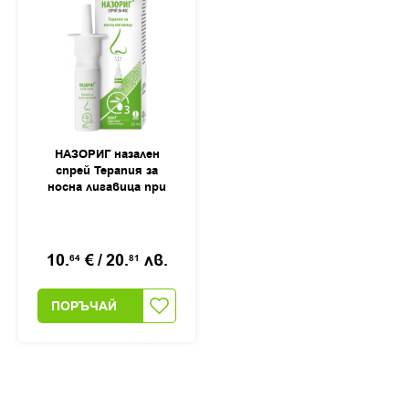
НАЗОРИГ назален
спрей Терапия за
носна лигавица при
запушен и течащ нос,
20мл
10.
€
/
20.
лв.
64
81
ПОРЪЧАЙ