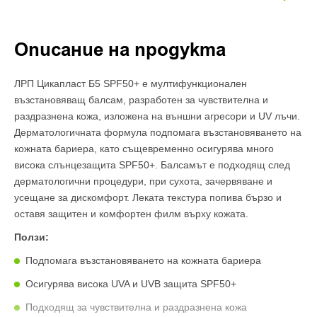
Описание на продукта
ЛРП Цикапласт Б5 SPF50+ е мултифункционален
възстановяващ балсам, разработен за чувствителна и
раздразнена кожа, изложена на външни агресори и UV лъчи.
Дерматологичната формула подпомага възстановяването на
кожната бариера, като същевременно осигурява много
висока слънцезащита SPF50+. Балсамът е подходящ след
дерматологични процедури, при сухота, зачервяване и
усещане за дискомфорт. Леката текстура попива бързо и
оставя защитен и комфортен филм върху кожата.
Ползи:
Подпомага възстановяването на кожната бариера
Осигурява висока UVA и UVB защита SPF50+
Подходящ за чувствителна и раздразнена кожа