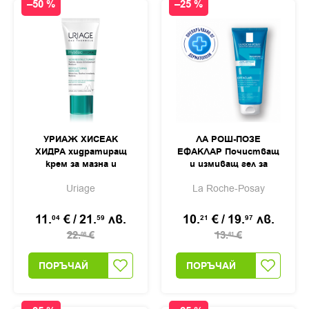
–50 %
–25 %
УРИАЖ ХИСЕАК
ЛА РОШ-ПОЗЕ
ХИДРА хидратиращ
ЕФАКЛАР Почистващ
крем за мазна и
и измиващ гел за
комбинирана кожа
мазна и
Uriage
La Roche-Posay
40мл
чувствителна кожа
300мл
11.
€
/
21.
лв.
10.
€
/
19.
лв.
04
59
21
97
22.
€
13.
€
08
61
ПОРЪЧАЙ
ПОРЪЧАЙ