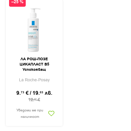
–25 %
ЛА РОШ-ПОЗЕ
ЦИКАПЛАСТ B5
Успокояващ
почистващ гел за
La Roche-Posay
лице, тяло и скалп
200мл
9.
€
/
19.
лв.
73
03
12.
€
97
Уведоми ме при
наличност