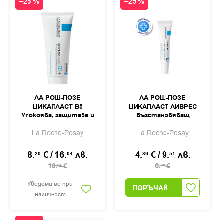
–25 %
–25 %
ЛА РОШ-ПОЗЕ
ЛА РОШ-ПОЗЕ
ЦИКАПЛАСТ B5
ЦИКАПЛАСТ ЛИВРЕС
Упокоява, защитава и
Възстановяващ
възстановява кожата
бариерен балсам за
La Roche-Posay
La Roche-Posay
след оперативни
устни 7,5мл
шевове, пост-
козметични пилинги и
8.
€
/
16.
лв.
4.
€
/
9.
лв.
20
04
86
51
пост-лазерни
10.
€
6.
€
94
48
процедури балсам
100мл
Уведоми ме при
ПОРЪЧАЙ
наличност