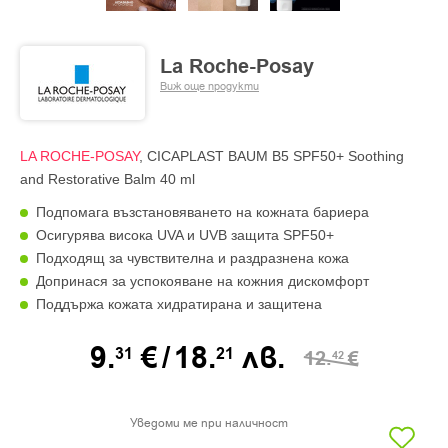
La Roche-Posay
Виж още продукти
LA ROCHE-POSAY
, CICAPLAST BAUM B5 SPF50+ Soothing
and Restorative Balm 40 ml
Подпомага възстановяването на кожната бариера
Осигурява висока UVA и UVB защита SPF50+
Подходящ за чувствителна и раздразнена кожа
Допринася за успокояване на кожния дискомфорт
Поддържа кожата хидратирана и защитена
9.
€
/
18.
лв.
31
21
12.
€
42
Уведоми ме при наличност