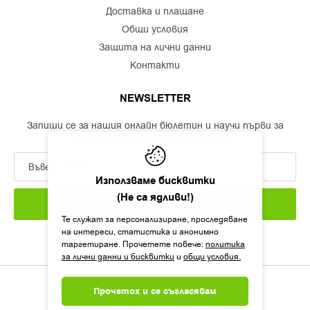
доставка и плащане
общи условия
защита на лични данни
контакти
NEWSLETTER
Запиши се за нашия онлайн бюлетин и научи първи за
промоционални и нови продукти!
Използваме бисквитки
(Не са ядливи!)
ЗАПИШИ СЕ
Те служат за персонализиране, проследяване
на интереси, статистика и анонимно
таргетиране. Прочетете повече:
политика
за лични данни и бисквитки
и
общи условия.
©2026 framemedical.bg. Всички права запазени!
Прочетох и се съгласявам
Дизайн и разработка от