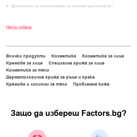
Допринася за успокояване на кожния дискомфорт
Поддържа кожата хидратирана и защитена
Начин на употреба:
Научи повече
Нанасяйте върху чиста и суха кожа като последна стъпка от
ежедневната грижа
Внимание:
Всички продукти
Козметика
Козметика за лице
Само за външна употреба
Кремове за лице
Специална грижа за лице
Избягвайте контакт с очите
Козметика за тяло
Съхранение
:
Дерматологична грижа за ръце и крака
Да се съхранява при температура под 25 градуса
Кремове и лосиони за тяло
Проблемна кожа
Да се пази от пряка слънчева светлина
Разгледай и останалите продукти на
La Roche-Posay
и
онлайн магазин за премиум добавки за здраве и красота
Защо да изберeш Factors.bg?
factors.bg.