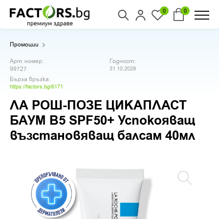
0
0
Промоции
Арт. номер:
Годност:
99727
31.10.2028
Бърза връзка:
https://factors.bg/6171
ЛА РОШ-ПОЗЕ ЦИКАПЛАСТ
БАУМ B5 SPF50+ Успокояващ
възстановяващ балсам 40мл