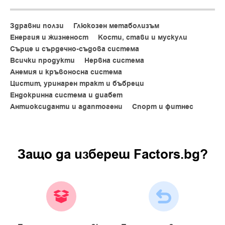
Подпомага правилното функциониране на нервната
система
Здравни ползи
Глюкозен метаболизъм
Участва в поддържането на нормален сърдечен ритъм
Енергия и жизненост
Кости, стави и мускули
Сърце и сърдечно-съдова система
Подходящ при физическо натоварване и загуба на
Всички продукти
Нервна система
минерали
Анемия и кръвоносна система
Калият подпомага водно-солевия баланс в организма
Цистит, уринарен тракт и бъбреци
Ендокринна система и диабет
Подходящ за ежедневен прием
Антиоксиданти и адаптогени
Спорт и фитнес
Начин на употреба:
Приемайте по 1 таблетка дневно с достатъчно количество
вода
Защо да изберeш Factors.bg?
Внимание:
Да не се превишава препоръчителната дневна доза
Хранителната добавка не е заместител на разнообразното
хранене
Съхранение:
Да се съхранява на сухо място при температура под 25