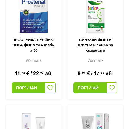
ПРОСТЕНАЛ ПЕРФЕКТ
СИНУЛАН ФОРТЕ
НОВА ФОРМУЛА табл.
ДЖУНИЪР сиро за
х 30
кашлица и
раздразнено гърло
Walmark
Walmark
120мл
11.
€
/
22.
лв.
9.
€
/
17.
лв.
72
92
01
62
ПОРЪЧАЙ
ПОРЪЧАЙ