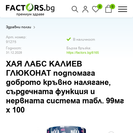
0
0
Здравни ползи
Арт. номер:
В наличност
91275
Годност:
Бърза връзка:
31.12.2028
https://factors.bg/6165
ХАЯ ЛАБС КАЛИЕВ
ГЛЮКОНАТ подпомага
доброто кръвно налягане,
сърдечната функция и
нервната система табл. 99мг
х 100