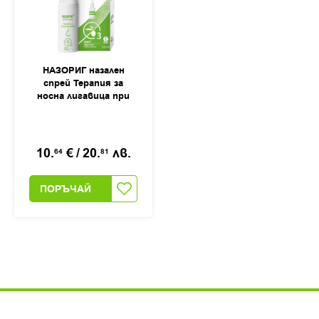
НАЗОРИГ назален
спрей Терапия за
носна лигавица при
запушен и течащ нос,
20мл
10.
€
/
20.
лв.
64
81
ПОРЪЧАЙ