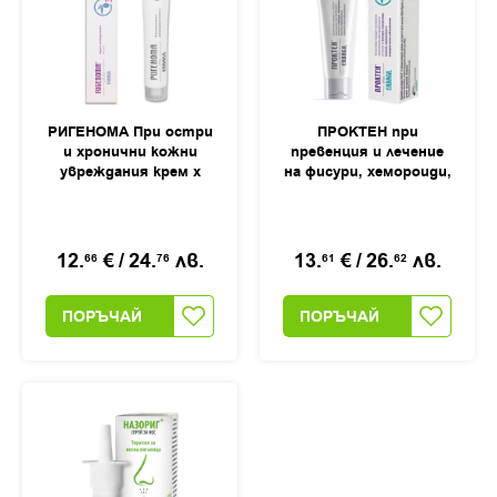
РИГЕНОМА При остри
ПРОКТЕН при
и хронични кожни
превенция и лечение
увреждания крем х
на фисури, хемороиди,
40мл
анални, перианални и
ендоректални
заболявания крем,
40мл
12.
€
/
24.
лв.
13.
€
/
26.
лв.
66
76
61
62
ПОРЪЧАЙ
ПОРЪЧАЙ