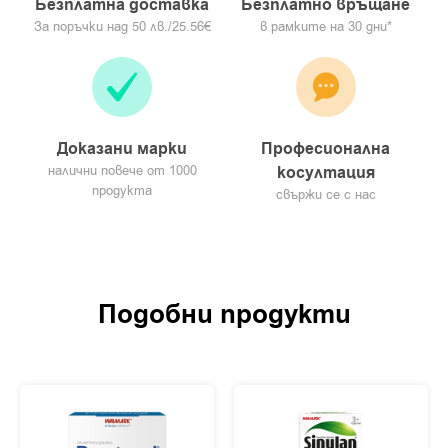
Безплатна доставка
Безплатно връщане
градуса
За поръчки над 50 лв./25.56€
в рамките на 30 дни*
Да се пази от деца и пряка слънчева светлина
Доказани марки
Професионална
налични повече от 1000
косултация
продукта
свържи се с нас
Подобни продукти