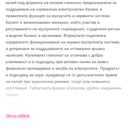
калий под формата на калиев глюконат, предназначена за
поддържане на нормалния електролитен баланс и
правилната функция на мускулите и нервната система.
Калият е жизненоважен минерал, който участва в
регулирането на мускулните съкращения, сърдечния ритъм
и водния баланс в организма. Формулата подпомага
нормалното функциониране на нервно-мускулната система
и допринася за поддържането на оптимално кръвно
налягане. Калиевият глюконат се отличава с добра
усвояемост и е подходящ при активен начин на живот,
физическо натоварване и загуба на електролити. Продуктът
е подходящ за хора, нуждаещи се от допълнителен прием
на калий при хранителни режими, спорт или повишено
изпотяване. Таблетната форма осигурява удобен ежедневен
прием.
Ползи:
Подпомага нормалната функция на мускулите
Научи повече
Допринася за поддържането на електролитния баланс