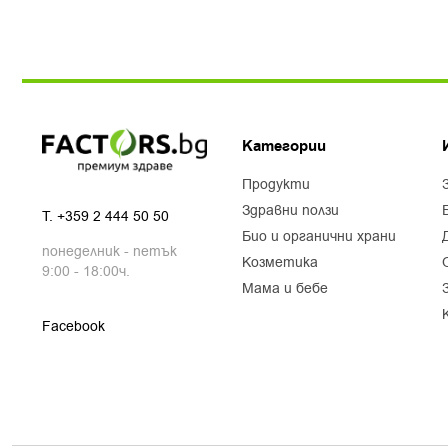
Категории
продукти
здравни ползи
T.
+359 2 444 50 50
био и органични храни
понеделник - петък
козметика
9:00 - 18:00ч.
мама и бебе
Facebook