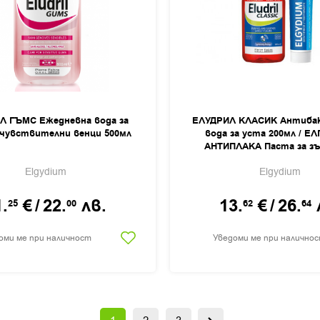
Л ГЪМС Ежедневна вода за
ЕЛУДРИЛ КЛАСИК Антиба
 чувствителни венци 500мл
вода за уста 200мл / Е
АНТИПЛАКА Паста за зъ
Elgydium
Elgydium
1.
€
/
22.
лв.
13.
€
/
26.
25
00
62
64
оми ме при наличност
Уведоми ме при налично