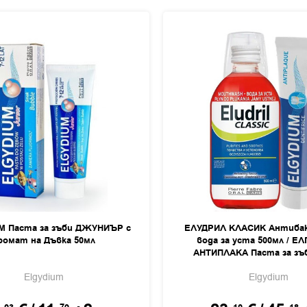
М Паста за зъби ДЖУНИЪР с
ЕЛУДРИЛ КЛАСИК Антиба
ромат на Дъвка 50мл
вода за уста 500мл / Е
АНТИПЛАКА Паста за зъ
Elgydium
Elgydium