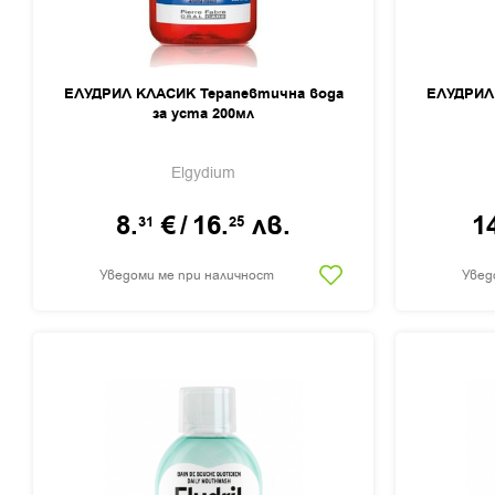
ЕЛУДРИЛ КЛАСИК Терапевтична вода
ЕЛУДРИЛ
за уста 200мл
Elgydium
8.
€
/
16.
лв.
1
31
25
Уведоми ме при наличност
Увед