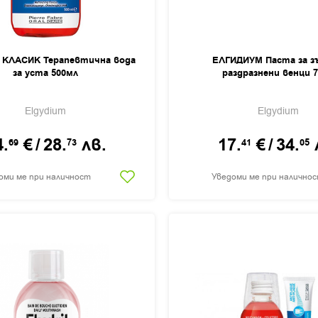
 КЛАСИК Терапевтична вода
ЕЛГИДИУМ Паста за зъ
за уста 500мл
раздразнени венци 
Elgydium
Elgydium
4.
€
/
28.
лв.
17.
€
/
34.
69
73
41
05
оми ме при наличност
Уведоми ме при налично