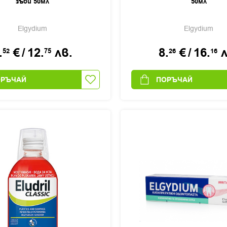
зъби 50мл
50мл
Elgydium
Elgydium
.
€
/
12.
лв.
8.
€
/
16.
л
52
75
26
16
ОРЪЧАЙ
ПОРЪЧАЙ