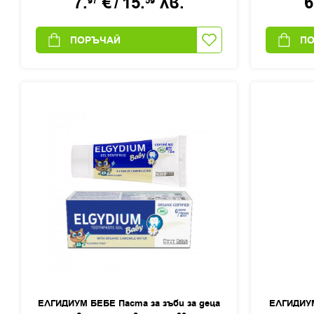
7.
€
/
15.
лв.
6
97
59
ПОРЪЧАЙ
П
ЕЛГИДИУМ БЕБЕ Паста за зъби за деца
ЕЛГИДИУ