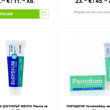
.
€
/
11.
лв.
23.
€
/
45.
03
79
10
18
Уведоми ме при налично
ОРЪЧАЙ
М ДЖУНИЪР МЕНТА Паста за
ПАРОДИУМ Успокояващ гел