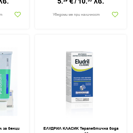
лв.
5.
€
/
10.
лв.
29
35
ст
Уведоми ме при наличност
 за венци
ЕЛУДРИЛ КЛАСИК Терапевтична вода