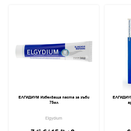
ЕЛГИДИУМ Избелваща паста за зъби
ЕЛГИДИУ
75мл
а
Elgydium