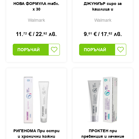
НОВА ФОРМУЛА табл.
ДЖУНИЪР сиро за
х 30
кашлица и
раздразнено гърло
Walmark
Walmark
120мл
11.
€
/
22.
лв.
9.
€
/
17.
лв.
72
92
01
62
ПОРЪЧАЙ
ПОРЪЧАЙ
РИГЕНОМА При остри
ПРОКТЕН при
и хронични кожни
превенция и лечение