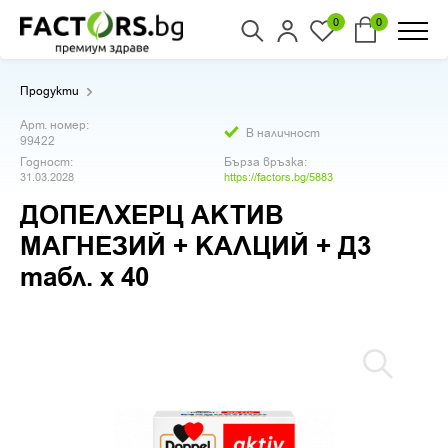
0
0
Продукти
Арт. номер:
В наличност
99422
Годност:
Бърза връзка:
31.03.2028
https://factors.bg/5883
ДОПЕЛХЕРЦ АКТИВ
МАГНЕЗИЙ + КАЛЦИЙ + Д3
табл. х 40