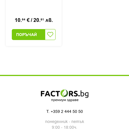
запушен и течащ нос,
20мл
10.
€
/
20.
лв.
64
81
ПОРЪЧАЙ
T.
+359 2 444 50 50
понеделник - петък
9:00 - 18:00ч.