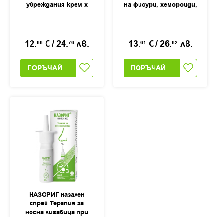
увреждания крем х
на фисури, хемороиди,
40мл
анални, перианални и
ендоректални
заболявания крем,
40мл
12.
€
/
24.
лв.
13.
€
/
26.
лв.
66
76
61
62
ПОРЪЧАЙ
ПОРЪЧАЙ
НАЗОРИГ назален
спрей Терапия за
носна лигавица при