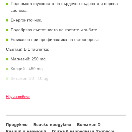
Подпомага функцията на сърдечно-съдовата и нервна
система.
Енергоизточник.
Подобрява състоянието на костите и зъбите.
Ефикасен при профилактика на остеопороза.
Състав:
В 1 таблетка:
Магнезий: 250 mg
Калций - 450 mg
Витамин D3 - 10 µg
Начин на употреба:
Възрастни да приемат по 1 таблетка
дневно по време на хранене, с достатъчно течност.
Научи повече
Хранителна добавка, да не се надвишава препоръчителната
дневна доза. Да се съхранява на място, недостъпно за
малки деца. Да не се използва като заместител на
разнообразното хранене.
Продукти
Всички продукти
Витамин D
Калций и магнезий
Грижа в напреднала възраст
Партиден номер и срок на годност: Виж на опаковката.