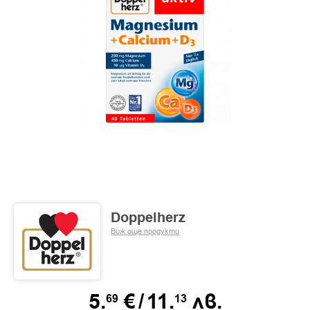
Doppelherz
Виж още продукти
5.
€
/
11.
лв.
69
13