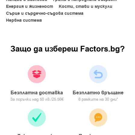
Енергия и жизненост
Кости, стави и мускули
Нетно тегло: 40 таблетки = 79,2 g
Сърце и сърдечно-съдова система
Производител: Queisser Pharma Schleswiger Str. 74 24941
Нервна система
Flensburg, Германия.
Регистър БАБХ: Т2225067547 / 29.09.2025
Защо да изберeш Factors.bg?
Вносител: ФРЕЙМ МЕДИКЪЛ ЕООД, ЕИК 206014343,
гр. София, ж.к. Дружба 2, ул. Обиколна №111
Безплатна доставка
Безплатно връщане
За поръчки над 50 лв./25.56€
в рамките на 30 дни*