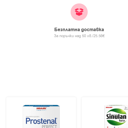
Безплатна доставка
За поръчки над 50 лв./25.56€