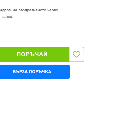
ндром на раздразненото черво.
 запек.
ПОРЪЧАЙ
БЪРЗА ПОРЪЧКА