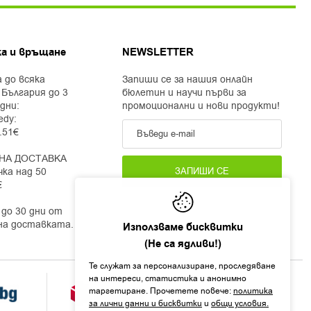
а и връщане
NEWSLETTER
 до всяка
Запиши се за нашия онлайн
 България до 3
бюлетин и научи първи за
дни:
промоционални и нови продукти!
edy:
2.51€
НА ДОСТАВКА
чка над 50
ЗАПИШИ СЕ
€
до 30 дни от
на доставката.
Използваме бисквитки
(Не са ядливи!)
Те служат за персонализиране, проследяване
на интереси, статистика и анонимно
таргетиране. Прочетете повече:
политика
за лични данни и бисквитки
и
общи условия.