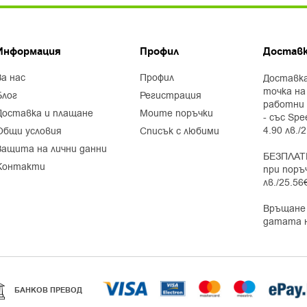
Информация
Профил
Доставк
за нас
профил
Доставка
точка на
блог
регистрация
работни 
доставка и плащане
моите поръчки
- със Spe
4.90 лв./
общи условия
списък с любими
защита на лични данни
БЕЗПЛАТ
контакти
при поръ
лв./25.56
Връщане 
датата 
БАНКОВ ПРЕВОД