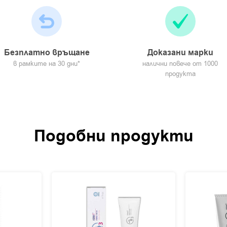
Безплатно връщане
Доказани марки
в рамките на 30 дни*
налични повече от 1000
продукта
Подобни продукти