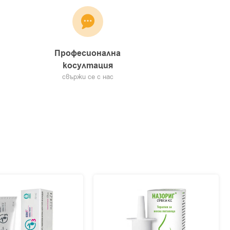
Професионална
косултация
свържи се с нас