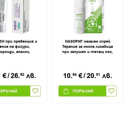
Н при превенция и
НАЗОРИГ назален спрей
ение на фисури,
Терапия за носна лигавица
ороиди, анални,
при запушен и течащ нос,
лни и ендоректални
20мл
явания крем, 40мл
€
/
26.
лв.
10.
€
/
20.
лв.
1
62
64
81
ОРЪЧАЙ
ПОРЪЧАЙ