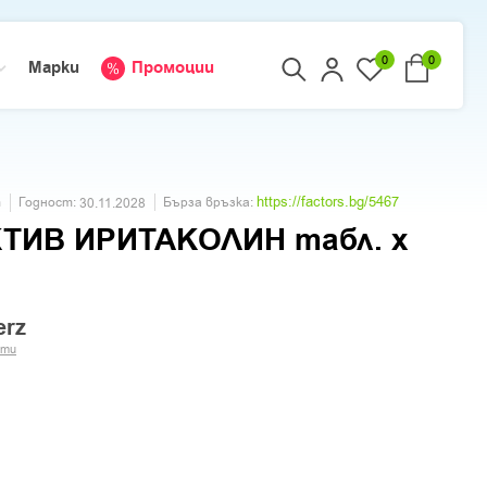
0
0
Марки
Промоции
https://factors.bg/5467
Годност:
т
Бърза връзка:
30.11.2028
ТИВ ИРИТАКОЛИН табл. х
erz
кти