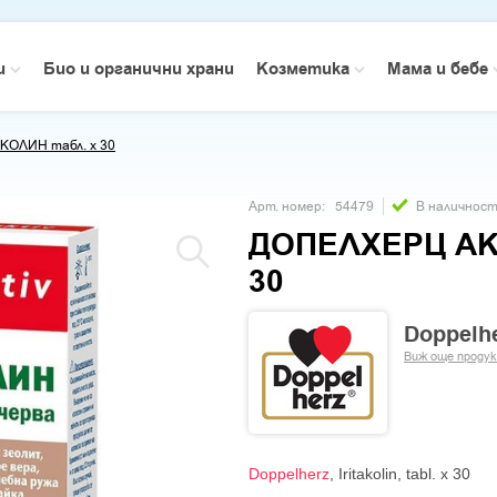
зи
Био и органични храни
Козметика
Мама и бебе
ОЛИН табл. х 30
Арт. номер:
В наличнос
54479
ДОПЕЛХЕРЦ АК
30
Doppelh
Виж още проду
Doppelherz
, Iritakolin, tabl. x 30