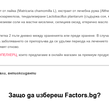
от лайка (Matricaria chamomilla L), екстракт от лечебна ружа (Althea 
роскармелоза, тиндализирани Lactobacillus plantarum (съдържа соя
езиеви соли на мастни киселини, силициев оксид, етерично масло от
етка 2 пъти дневно между храненията или преди хранене. В случа
а заболяването се препоръчва да се удължи периода на лечението 
явят отново.
ОПЕЛХЕРЦ
, които предлагаме в онлайн магазин за премиум продук
али, антиоксиданти
Защо да изберeш Factors.bg?