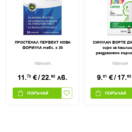
ПРОСТЕНАЛ ПЕРФЕКТ НОВА
СИНУЛАН ФОРТЕ Д
ФОРМУЛА табл. х 30
сиро за кашлиц
раздразнено гърло
Walmark
Walmark
11.
€
/
22.
лв.
9.
€
/
17.
72
92
01
62
ПОРЪЧАЙ
ПОРЪЧАЙ