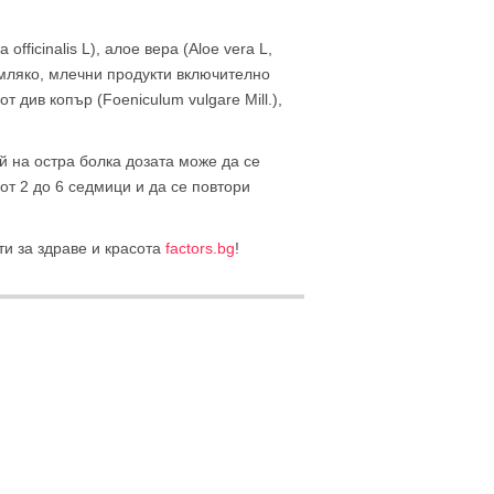
officinalis L), алое вера (Аloe vera L,
, мляко, млечни продукти включително
 див копър (Foeniculum vulgare Mill.),
й на остра болка дозата може да се
от 2 до 6 седмици и да се повтори
ти за здраве и красота
factors.bg
!