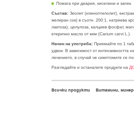
Помага при диария, киселини и запек.
Състав:
Зеолит (клиноптилолит), екстракт 
желиран сок) в съотн. 200:1, натриева к
лактоза), целулоза, калциев фосфат, магн
етерично масло от ким (Carium carvi L.).
Начин на употреба:
Приемайте по 1 табл
удвои. В зависимост от интензивността н
лечението, в случай че симптомите се по
Разгледайте и останалите продукти на
Д
Всички продукти
Витамини, минер