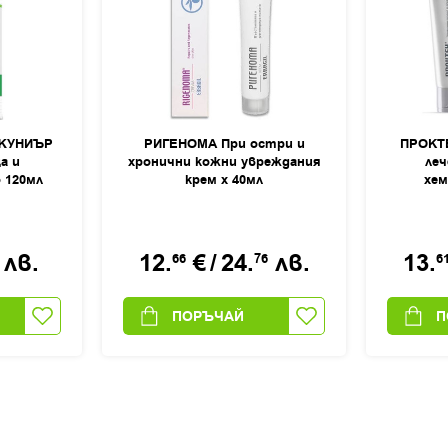
ЖУНИЪР
РИГЕНОМА При остри и
ПРОКТЕ
а и
хронични кожни увреждания
леч
 120мл
крем х 40мл
хем
периана
забол
лв.
12.
€
/
24.
лв.
13.
66
76
6
ПОРЪЧАЙ
П