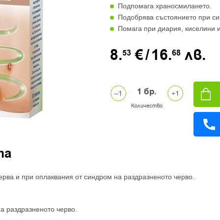
Подпомага храносмилането.
Подобрява състоянието при си
Помага при диария, киселини и
8.
€
/
16.
лв.
53
68
1
бр.
Количество
та
ва и при оплаквания от синдром на раздразненото черво.
а раздразненото черво.