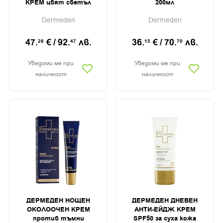
КРЕМ цвят светъл
200мл
50мл
Dermeden
Dermeden
47.
€
/
92.
лв.
36.
€
/
70.
лв.
28
47
15
70
Уведоми ме при
Уведоми ме при
наличност
наличност
ДЕРМЕДЕН НОЩЕН
ДЕРМЕДЕН ДНЕВЕН
ОКОЛООЧЕН КРЕМ
АНТИ-ЕЙДЖ КРЕМ
против тъмни
SPF50 за суха кожа