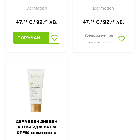
кръгове и торбички
50мл
Dermeden
Dermeden
под очите 15мл
47.
€
/
92.
лв.
47.
€
/
92.
лв.
28
47
28
47
Уведоми ме при
ПОРЪЧАЙ
наличност
ДЕРМЕДЕН ДНЕВЕН
АНТИ-ЕЙДЖ КРЕМ
SPF50 за смесена и
мазна кожа 50мл