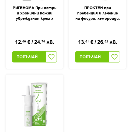
РИГЕНОМА При остри
ПРОКТЕН при
и хронични кожни
превенция и лечение
увреждания крем х
на фисури, хемороиди,
40мл
анални, перианални и
ендоректални
заболявания крем,
40мл
12.
€
/
24.
лв.
13.
€
/
26.
лв.
66
76
61
62
ПОРЪЧАЙ
ПОРЪЧАЙ