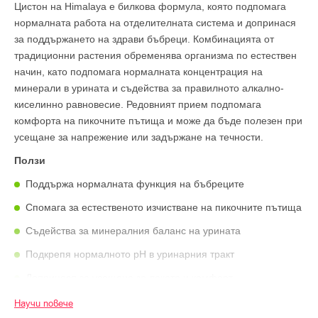
Цистон на Himalaya е билкова формула, която подпомага
нормалната работа на отделителната система и допринася
за поддържането на здрави бъбреци. Комбинацията от
традиционни растения обременява организма по естествен
начин, като подпомага нормалната концентрация на
минерали в урината и съдейства за правилното алкално-
киселинно равновесие. Редовният прием подпомага
комфорта на пикочните пътища и може да бъде полезен при
усещане за напрежение или задържане на течности.
Ползи
Поддържа нормалната функция на бъбреците
Спомага за естественото изчистване на пикочните пътища
Съдействa за минералния баланс на урината
Подкрепя нормалното pH в уринарния тракт
Допринася за усещане за лекота и комфорт
Състав:
Научи повече