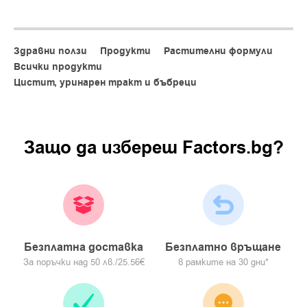
Didymocarpus pedicellata
Saxifraga ligulata
Здравни ползи
Продукти
Растителни формули
Rubia cordifolia
Всички продукти
Cyperus scariosus
Цистит, уринарен тракт и бъбреци
Achyranthes aspera
Onosma bracteatum
Защо да изберeш Factors.bg?
Lime Silicate Calx
Shilajeet purified
Начин на употреба:
Приемат се по 2 таблетки три пъти дневно. Не се
препоръчва при наличие на големи камъни, водещи до
обструктивна уропатия.
Безплатна доставка
Безплатно връщане
Разгледай всички продукти на
ХИМАЛАЯ
и онлайн магазин
За поръчки над 50 лв./25.56€
в рамките на 30 дни*
за премиум продукти за здраве и красота
factors.bg
!