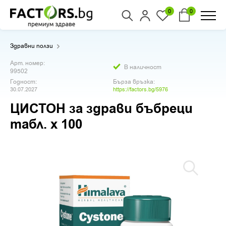
0
0
Здравни ползи
Арт. номер:
В наличност
99502
Годност:
Бърза връзка:
30.07.2027
https://factors.bg/5976
ЦИСТОН за здрави бъбреци
табл. х 100