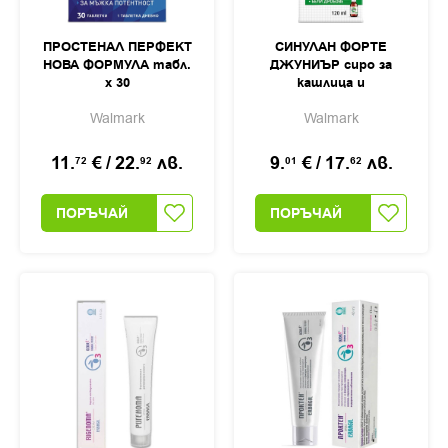
ПРОСТЕНАЛ ПЕРФЕКТ
СИНУЛАН ФОРТЕ
НОВА ФОРМУЛА табл.
ДЖУНИЪР сиро за
х 30
кашлица и
раздразнено гърло
Walmark
Walmark
120мл
11.
€
/
22.
лв.
9.
€
/
17.
лв.
72
92
01
62
ПОРЪЧАЙ
ПОРЪЧАЙ