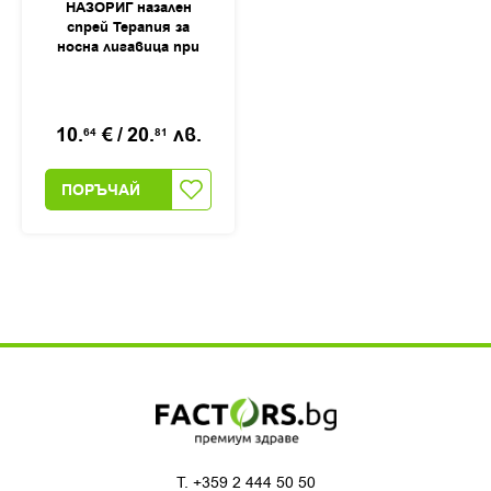
НАЗОРИГ назален
спрей Терапия за
носна лигавица при
запушен и течащ нос,
20мл
10.
€
/
20.
лв.
64
81
ПОРЪЧАЙ
T.
+359 2 444 50 50