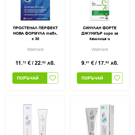
ПРОСТЕНАЛ ПЕРФЕКТ
СИНУЛАН ФОРТЕ
НОВА ФОРМУЛА табл.
ДЖУНИЪР сиро за
х 30
кашлица и
раздразнено гърло
Walmark
Walmark
120мл
11.
€
/
22.
лв.
9.
€
/
17.
лв.
72
92
01
62
ПОРЪЧАЙ
ПОРЪЧАЙ