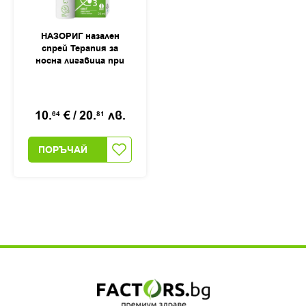
НАЗОРИГ назален
спрей Терапия за
носна лигавица при
запушен и течащ нос,
20мл
10.
€
/
20.
лв.
64
81
ПОРЪЧАЙ