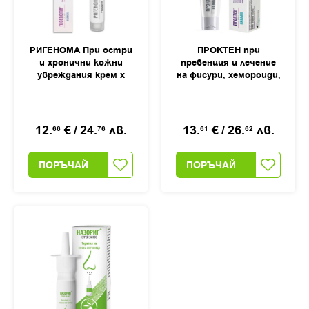
РИГЕНОМА При остри
ПРОКТЕН при
и хронични кожни
превенция и лечение
увреждания крем х
на фисури, хемороиди,
40мл
анални, перианални и
ендоректални
заболявания крем,
40мл
12.
€
/
24.
лв.
13.
€
/
26.
лв.
66
76
61
62
ПОРЪЧАЙ
ПОРЪЧАЙ