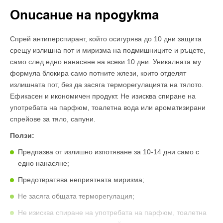
Описание на продукта
Спрей антиперспирант, който осигурява до 10 дни защита
срещу излишна пот и миризма на подмишниците и ръцете,
само след едно нанасяне на всеки 10 дни. Уникалната му
формула блокира само потните жлези, които отделят
излишната пот, без да засяга терморегулацията на тялото.
Ефикасен и икономичен продукт. Не изисква спиране на
употребата на парфюм, тоалетна вода или ароматизирани
спрейове за тяло, сапуни.
Ползи:
Предпазва от излишно изпотяване за 10-14 дни само с
едно нанасяне;
Предотвратява неприятната миризма;
Не засяга общата терморегулация;
Не изисква спиране на употребата на парфюм, тоалетна