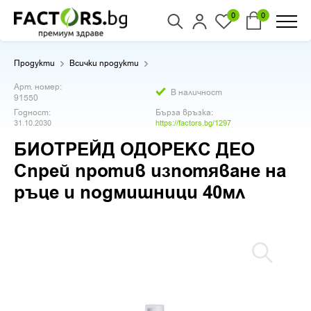
0
0
Продукти
Всички продукти
Арт. номер:
В наличност
91550
Годност:
Бърза връзка:
31.10.2030
https://factors.bg/1297
БИОТРЕЙД ОДОРЕКС ДЕО
Спрей против изпотяване на
ръце и подмишници 40мл