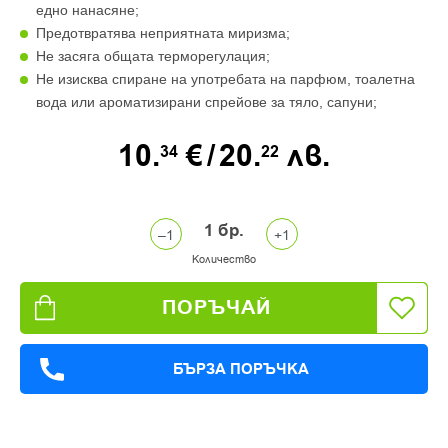
едно нанасяне;
Предотвратява неприятната миризма;
Не засяга общата терморегулация;
Не изисква спиране на употребата на парфюм, тоалетна
вода или ароматизирани спрейове за тяло, сапуни;
10.
€
/
20.
лв.
34
22
1
бр.
Количество
ПОРЪЧАЙ
БЪРЗА ПОРЪЧКА