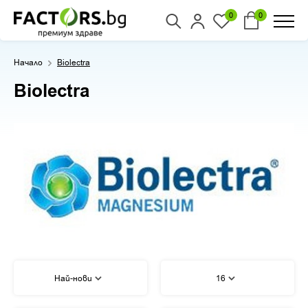
0
0
Начало
Biolectra
Biolectra
Най-нови
16