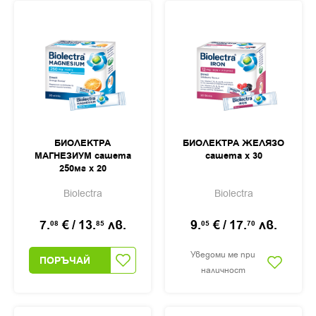
БИОЛЕКТРА
БИОЛЕКТРА ЖЕЛЯЗО
МАГНЕЗИУМ сашета
сашета х 30
250мг х 20
Biolectra
Biolectra
7.
€
/
13.
лв.
9.
€
/
17.
лв.
08
85
05
70
Уведоми ме при
ПОРЪЧАЙ
наличност