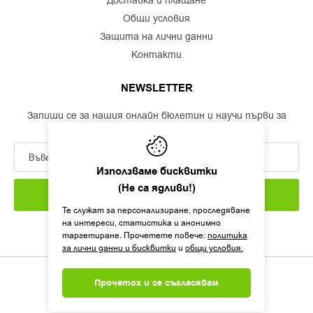
доставка и плащане
общи условия
защита на лични данни
контакти
NEWSLETTER
Запиши се за нашия онлайн бюлетин и научи първи за
промоционални и нови продукти!
Използваме бисквитки
(Не са ядливи!)
ЗАПИШИ СЕ
Те служат за персонализиране, проследяване
на интереси, статистика и анонимно
таргетиране. Прочетете повече:
политика
за лични данни и бисквитки
и
общи условия.
©2026 framemedical.bg. Всички права запазени!
Прочетох и се съгласявам
Дизайн и разработка от